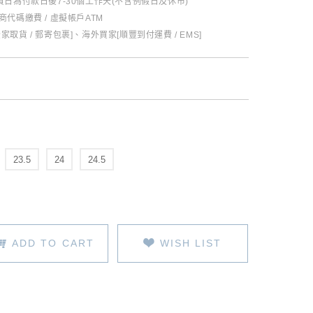
日為付款日後7-30個工作天(不含例假日及休市)
超商代碼繳費 / 虛擬帳戶ATM
全家取貨 / 郵寄包裹]、海外買家[順豐到付運費 / EMS]
23.5
24
24.5
ADD TO CART
WISH LIST