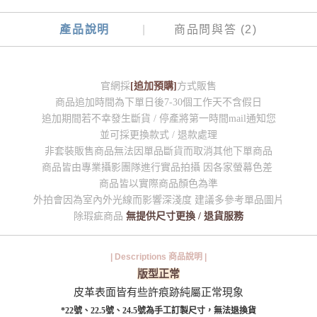
產品說明
商品問與答 (2)
官網採
[追加預購]
方式販售
商品追加時間為下單日後7-30個工作天不含假日
追加期間若不幸發生斷貨 / 停產將第一時間mail通知您
並可採更換款式 / 退款處理
非套裝販售商品無法因單品斷貨而取消其他下單商品
商品皆由專業攝影團隊進行實品拍攝 因各家螢幕色差
商品皆以實際商品顏色為準
外拍會因為室內外光線而影響深淺度 建議多參考單品圖片
除瑕疵商品
無提供尺寸更換 / 退貨服務
| Descriptions 商品說明 |
版型正常
皮革表面皆有些許痕跡純屬正常現象
*22號、22.5號、24.5號為手工訂製尺寸，無法退換貨