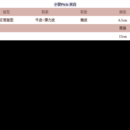
小安Pick-米白
版型
鞋面
鞋墊
跟高
正常版型
牛皮+彈力皮
豬皮
6.5cm
筒高
15cm