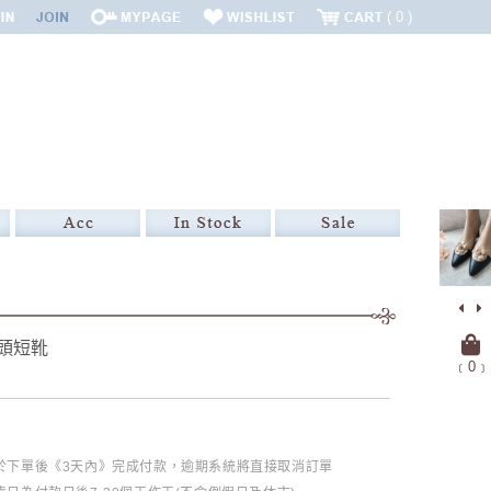
0
頭短靴
﹝
0
﹞
必於下單後《3天內》完成付款，逾期系統將直接取消訂單