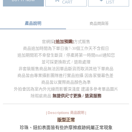
CART
LIST
產品說明
商品問與答
官網採
[追加預購]
方式販售
商品追加時間為下單日後7-30個工作天不含假日
追加期間若不幸發生斷貨 / 停產將第一時間mail通知您
並可採更換款式 / 退款處理
非套裝販售商品無法因單品斷貨而取消其他下單商品
商品皆由專業攝影團隊進行實品拍攝 因各家螢幕色差
商品皆以實際商品顏色為準
外拍會因為室內外光線而影響深淺度 建議多參考單品圖片
除瑕疵商品
無提供尺寸更換 / 退貨服務
| Descriptions 商品說明 |
版型正常
珍珠、鈕扣表面皆有些許摩擦痕跡純屬正常現象