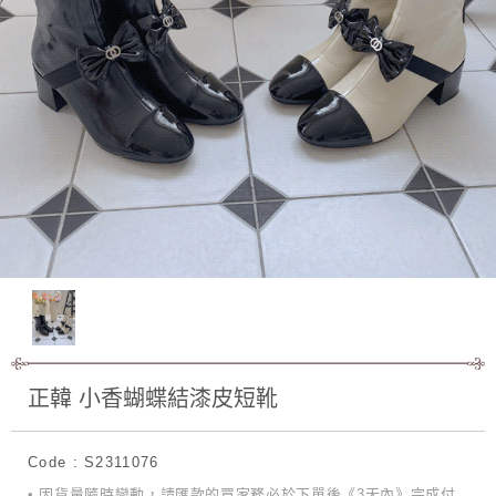
正韓 小香蝴蝶結漆皮短靴
Code : S2311076
• 因貨量隨時變動，請匯款的買家務必於下單後《3天內》完成付