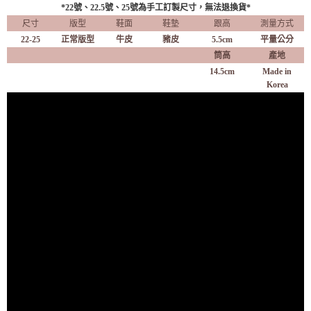
*22
號、
22.5號、25號為手工訂製尺寸，無法退換貨*
尺寸
版型
鞋面
鞋墊
跟高
測量方式
22-25
正常版型
牛皮
豬皮
5.5cm
平量公分
筒高
產地
14.5cm
Made in
Korea