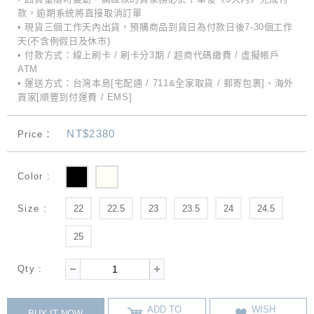
款，逾期系統將直接取消訂單
• 現貨三個工作天內出貨，預購商品到貨日為付款日後7-30個工作
天(不含例假日及休市)
• 付款方式：線上刷卡 / 刷卡分3期 / 超商代碼繳費 / 虛擬帳戶
ATM
• 運送方式：台灣本島[宅配通 / 711&全家取貨 / 郵寄包裹]、海外
買家[順豐到付運費 / EMS]
NT$2380
Price：
Color :
Size :
22
22.5
23
23.5
24
24.5
25
Qty :
ADD TO
WISH
BUY IT NOW