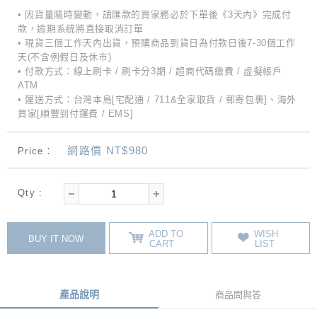
• 因貨量隨時變動，請匯款的買家務必於下單後《3天內》完成付
款，逾期系統將直接取消訂單
• 現貨三個工作天內出貨，預購商品到貨日為付款日後7-30個工作
天(不含例假日及休市)
• 付款方式：線上刷卡 / 刷卡分3期 / 超商代碼繳費 / 虛擬帳戶
ATM
• 運送方式：台灣本島[宅配通 / 711&全家取貨 / 郵寄包裹]、海外
買家[順豐到付運費 / EMS]
網路價 NT$980
Price：
Qty :
ADD TO
WISH
BUY IT NOW
CART
LIST
產品說明
商品問與答