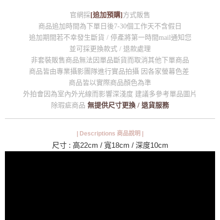
官網採
[追加預購]
方式販售
商品追加時間為下單日後7-30個工作天不含假日
追加期間若不幸發生斷貨 / 停產將第一時間mail通知您
並可採更換款式 / 退款處理
非套裝販售商品無法因單品斷貨而取消其他下單商品
商品皆由專業攝影團隊進行實品拍攝 因各家螢幕色差
商品皆以實際商品顏色為準
外拍會因為室內外光線而影響深淺度 建議多參考單品圖片
除瑕疵商品
無提供尺寸更換 / 退貨服務
| Descriptions 商品說明 |
尺寸 : 高22cm / 寬18cm / 深度10cm