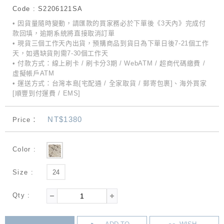
Code : S2206121SA
• 因貨量隨時變動，請匯款的買家務必於下單後《3天內》完成付
款回填，逾期系統將直接取消訂單
• 現貨三個工作天內出貨，預購商品到貨日為下單日後7-21個工作
天，如遇缺貨則需7-30個工作天
• 付款方式：線上刷卡 / 刷卡分3期 / WebATM / 超商代碼繳費 /
虛擬帳戶ATM
• 運送方式：台灣本島[宅配通 / 全家取貨 / 郵寄包裹]、海外買家
[順豐到付運費 / EMS]
NT$1380
Price：
Color :
Size :
24
Qty :