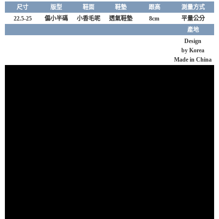
尺寸
版型
鞋面
鞋墊
跟高
測量方式
22.5-25
偏小半碼
小香毛呢
透氣鞋墊
8cm
平量公分
產地
Design
by
Korea
Made in China