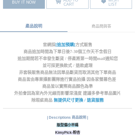
ADD TO
WISH
BUY IT NOW
CART
LIST
產品說明
商品問與答
官網採
[追加預購]
方式販售
商品追加時間為下單日後7-30個工作天不含假日
追加期間若不幸發生斷貨 / 停產將第一時間mail通知您
並可採更換款式 / 退款處理
非套裝販售商品無法因單品斷貨而取消其他下單商品
商品皆由專業攝影團隊進行實品拍攝 因各家螢幕色差
商品皆以實際商品顏色為準
外拍會因為室內外光線而影響深淺度 建議多參考單品圖片
除瑕疵商品
無提供尺寸更換 / 退貨服務
| Descriptions 商品說明 |
版型偏小半碼
KimyPick-粉杏