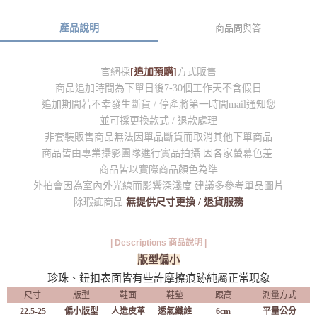
產品說明
商品問與答
官網採
[追加預購]
方式販售
商品追加時間為下單日後7-30個工作天不含假日
追加期間若不幸發生斷貨 / 停產將第一時間mail通知您
並可採更換款式 / 退款處理
非套裝販售商品無法因單品斷貨而取消其他下單商品
商品皆由專業攝影團隊進行實品拍攝 因各家螢幕色差
商品皆以實際商品顏色為準
外拍會因為室內外光線而影響深淺度 建議多參考單品圖片
除瑕疵商品
無提供尺寸更換 / 退貨服務
| Descriptions 商品說明 |
版型偏小
珍珠、鈕扣表面皆有些許摩擦痕跡純屬正常現象
尺寸
版型
鞋面
鞋墊
跟高
測量方式
22.5-25
偏小版型
人造皮革
透氣纖維
6cm
平量公分