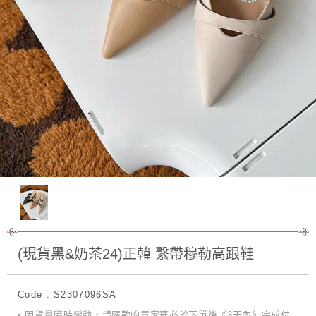
(現貨黑&奶茶24)正韓 繫帶穆勒高跟鞋
Code : S2307096SA
• 因貨量隨時變動，請匯款的買家務必於下單後《3天內》完成付