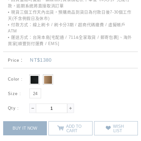
款，逾期系統將直接取消訂單
• 現貨三個工作天內出貨，預購商品到貨日為付款日後7-30個工作
天(不含例假日及休市)
• 付款方式：線上刷卡 / 刷卡分3期 / 超商代碼繳費 / 虛擬帳戶
ATM
• 運送方式：台灣本島[宅配通 / 711&全家取貨 / 郵寄包裹]、海外
買家[順豐到付運費 / EMS]
NT$1380
Price：
Color :
Size :
24
Qty :
ADD TO
WISH
BUY IT NOW
CART
LIST