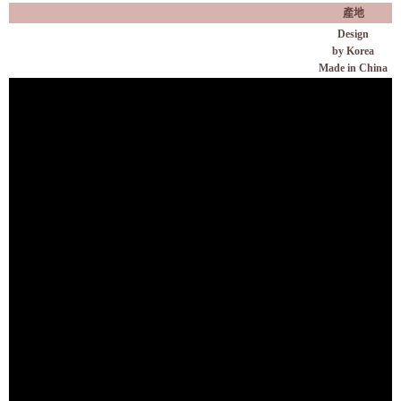
產地
Design
by
Korea
Made in China