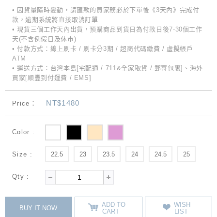
• 因貨量隨時變動，請匯款的買家務必於下單後《3天內》完成付
款，逾期系統將直接取消訂單
• 現貨三個工作天內出貨，預購商品到貨日為付款日後7-30個工作
天(不含例假日及休市)
• 付款方式：線上刷卡 / 刷卡分3期 / 超商代碼繳費 / 虛擬帳戶
ATM
• 運送方式：台灣本島[宅配通 / 711&全家取貨 / 郵寄包裹]、海外
買家[順豐到付運費 / EMS]
NT$1480
Price：
Color :
Size :
22.5
23
23.5
24
24.5
25
Qty :
ADD TO
WISH
BUY IT NOW
CART
LIST