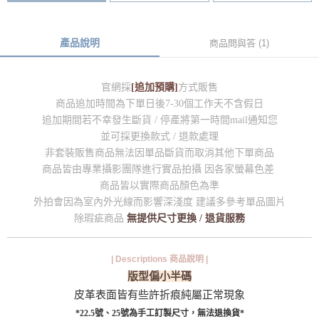
產品說明
商品問與答 (1)
官網採
[追加預購]
方式販售
商品追加時間為下單日後7-30個工作天不含假日
追加期間若不幸發生斷貨 / 停產將第一時間mail通知您
並可採更換款式 / 退款處理
非套裝販售商品無法因單品斷貨而取消其他下單商品
商品皆由專業攝影團隊進行實品拍攝 因各家螢幕色差
商品皆以實際商品顏色為準
外拍會因為室內外光線而影響深淺度 建議多參考單品圖片
除瑕疵商品
無提供尺寸更換 / 退貨服務
| Descriptions 商品說明 |
版型偏小半碼
皮革表面皆有些許折痕純屬正常現象
*22.5號、25號為手工訂製尺寸，無法退換貨*