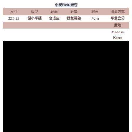
小安Pick-米杏
尺寸
版型
鞋面
鞋墊
跟高
測量方式
7cm
22.5-25
偏小半碼
合成皮
透氣鞋墊
平量公分
產地
Made in
Korea