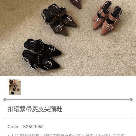
扣環繫帶麂皮尖頭鞋
Code : S2509050
• 因貨量隨時變動，請匯款的買家務必於下單後《3天內》完成付