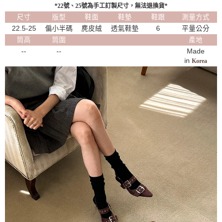
*22號、25號為手工訂製尺寸，無法退換貨*
尺寸
版型
鞋面
鞋墊
鞋跟
測量方式
22.5-25
偏小半碼
麂皮絨
透氣鞋墊
6
平量公分
筒高
筒圍
產地
--
--
Made
in
Korea