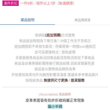
滿件折扣
一件8折／兩件以上7折（無滿額禮）
產品說明
商品問與答
官網採
[追加預購]
方式販售
商品追加時間為下單日後7-30個工作天不含假日
追加期間若不幸發生斷貨 / 停產將第一時間mail通知您
並可採更換款式 / 退款處理
非套裝販售商品無法因單品斷貨而取消其他下單商品
商品皆由專業攝影團隊進行實品拍攝 因各家螢幕色差
商品皆以實際商品顏色為準
外拍會因為室內外光線而影響深淺度 建議多參考單品圖片
除瑕疵商品
無提供尺寸更換 / 退貨服務
| Descriptions 商品說明
皮革表面皆有些許折痕純屬正常現象
偏小半碼