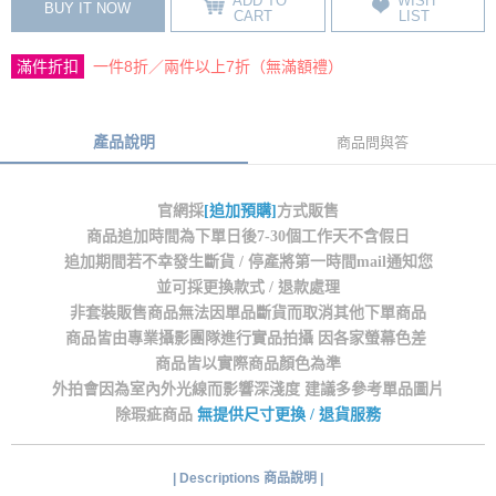
ADD TO
WISH
BUY IT NOW
CART
LIST
滿件折扣
一件8折／兩件以上7折（無滿額禮）
產品說明
商品問與答
官網採
[追加預購]
方式販售
商品追加時間為下單日後7-30個工作天不含假日
追加期間若不幸發生斷貨 / 停產將第一時間mail通知您
並可採更換款式 / 退款處理
非套裝販售商品無法因單品斷貨而取消其他下單商品
商品皆由專業攝影團隊進行實品拍攝 因各家螢幕色差
商品皆以實際商品顏色為準
外拍會因為室內外光線而影響深淺度 建議多參考單品圖片
除瑕疵商品
無提供尺寸更換 / 退貨服務
| Descriptions 商品說明 |