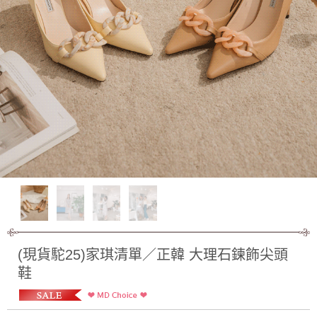
(現貨駝25)家琪清單／正韓 大理石鍊飾尖頭
鞋