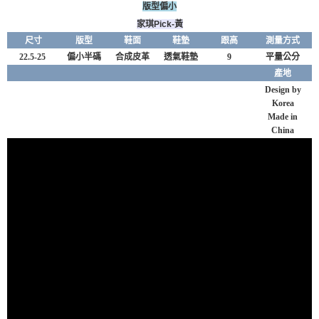
版型偏小
家琪Pick-黃
尺寸
版型
鞋面
鞋墊
跟高
測量方式
22.5-25
偏小半碼
合成皮革
透氣鞋墊
9
平量公分
產地
Design by
Korea
Made in
China