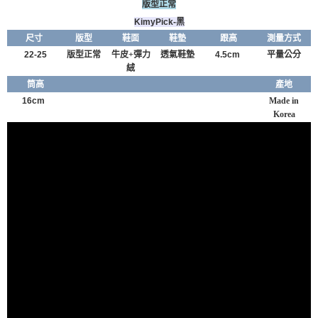
版型正常
Kimy
Pick-黑
尺寸
版型
鞋面
鞋墊
跟高
測量方式
22-25
版型正常
牛皮+彈力
透氣鞋墊
4.5cm
平量公分
絨
筒高
產地
16cm
Made in
Korea