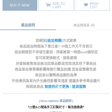
ADD TO
WISH
BUY IT NOW
CART
LIST
產品說明
商品問與答 (4)
官網採
[追加預購]
方式販售
商品追加時間為下單日後7-30個工作天不含假日
追加期間若不幸發生斷貨 / 停產將第一時間mail通知您
並可採更換款式 / 退款處理
非套裝販售商品無法因單品斷貨而取消其他下單商品
商品皆由專業攝影團隊進行實品拍攝 因各家螢幕色差
商品皆以實際商品顏色為準
外拍會因為室內外光線而影響深淺度 建議多參考單品圖片
除瑕疵商品
無提供尺寸更換 / 退貨服務
| Descriptions 商品說明 |
*22號&25號為手工訂製尺寸，無法退換貨*