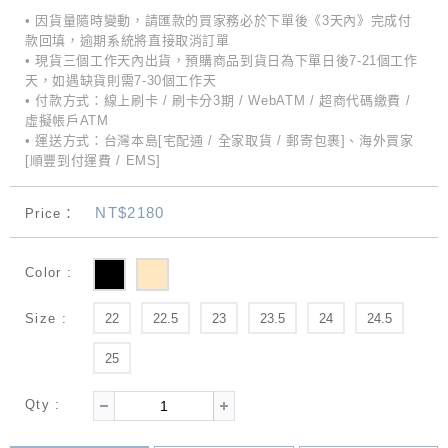
• 因貨量隨時變動，請匯款的買家務必於下單後《3天內》完成付
款回填，逾期系統將直接取消訂單
• 現貨三個工作天內出貨，預購商品到貨日為下單日後7-21個工作
天，如遇缺貨則需7-30個工作天
• 付款方式：線上刷卡 / 刷卡分3期 / WebATM / 超商代碼繳費 /
虛擬帳戶ATM
• 運送方式：台灣本島[宅配通 / 全家取貨 / 郵寄包裹]、海外買家
[順豐到付運費 / EMS]
NT$2180
Price：
Color :
Size :
22
22.5
23
23.5
24
24.5
25
Qty :