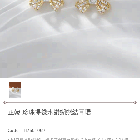
正韓 珍珠提袋水鑽蝴蝶結耳環
Code : H2501069
• 因貨量隨時變動，請匯款的買家務必於下單後《3天內》完成付