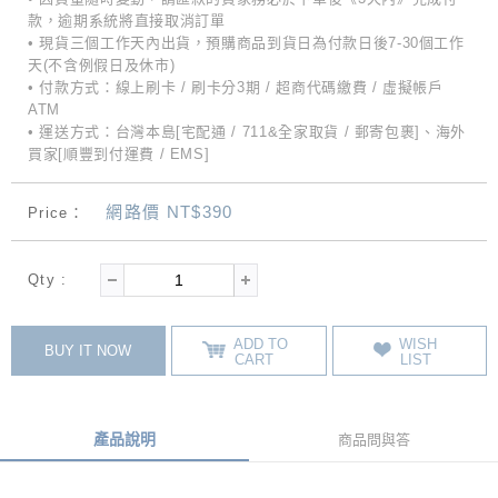
款，逾期系統將直接取消訂單
• 現貨三個工作天內出貨，預購商品到貨日為付款日後7-30個工作
天(不含例假日及休市)
• 付款方式：線上刷卡 / 刷卡分3期 / 超商代碼繳費 / 虛擬帳戶
ATM
• 運送方式：台灣本島[宅配通 / 711&全家取貨 / 郵寄包裹]、海外
買家[順豐到付運費 / EMS]
網路價 NT$390
Price：
Qty :
ADD TO
WISH
BUY IT NOW
CART
LIST
產品說明
商品問與答