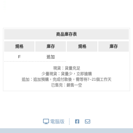
商品庫存表
規格
庫存
規格
庫存
F
追加
現貨：貨量充足
少量現貨：貨量少，立即搶購
追加：追加預購，完成付款後，需等待7~21個工作天
已售完：銷售一空
電腦版