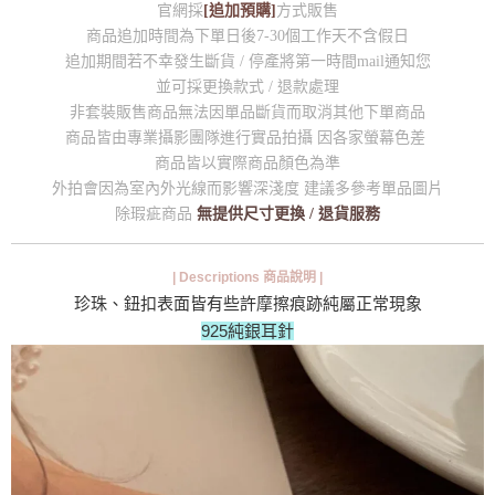
官網採
[追加預購]
方式販售
商品追加時間為下單日後7-30個工作天不含假日
追加期間若不幸發生斷貨 / 停產將第一時間mail通知您
並可採更換款式 / 退款處理
非套裝販售商品無法因單品斷貨而取消其他下單商品
商品皆由專業攝影團隊進行實品拍攝 因各家螢幕色差
商品皆以實際商品顏色為準
外拍會因為室內外光線而影響深淺度 建議多參考單品圖片
除瑕疵商品
無提供尺寸更換 / 退貨服務
| Descriptions 商品說明 |
珍珠、鈕扣表面皆有些許摩擦痕跡純屬正常現象
925純銀耳針