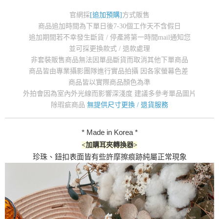
官網採
[追加預購]
方式販售
商品追加時間為下單日後7-30個工作天不含假日
追加期間若不幸發生斷貨 / 停產將第一時間mail通知您
並可採更換款式 / 退款處理
非套裝販售商品無法因單品斷貨而取消其他下單商品
商品皆由專業攝影團隊進行實品拍攝 因各家螢幕色差
商品皆以實際商品顏色為準
外拍會因為室內外光線而影響深淺度 建議多參考單品圖片
除瑕疵商品
無提供尺寸更換 / 退貨服務
* Made in Korea *
<
加購
耳夾轉換器
>
珍珠、鈕扣表面皆有些許摩擦痕跡純屬正常現象