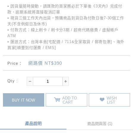
• 因貨量隨時變動，請匯款的買家務必於下單後《3天內》完成付
款，逾期系統將直接取消訂單
• 現貨三個工作天內出貨，預購商品到貨日為付款日後7-30個工作
天(不含例假日及休市)
• 付款方式：線上刷卡 / 刷卡分3期 / 超商代碼繳費 / 虛擬帳戶
ATM
• 運送方式：台灣本島[宅配通 / 711&全家取貨 / 郵寄包裹]、海外
買家[順豐到付運費 / EMS]
網路價 NT$390
Price：
Qty :
ADD TO
WISH
BUY IT NOW
CART
LIST
產品說明
商品問與答 (1)