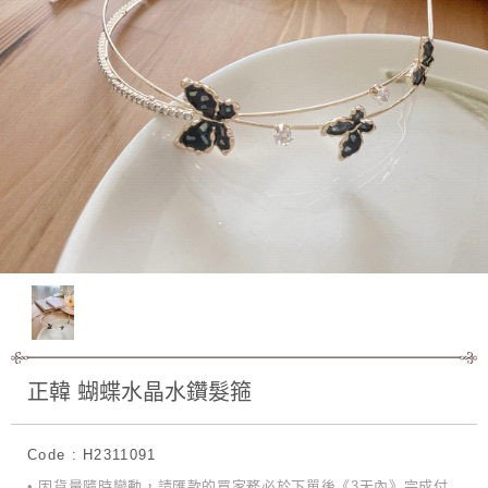
正韓 蝴蝶水晶水鑽髮箍
Code : H2311091
• 因貨量隨時變動，請匯款的買家務必於下單後《3天內》完成付