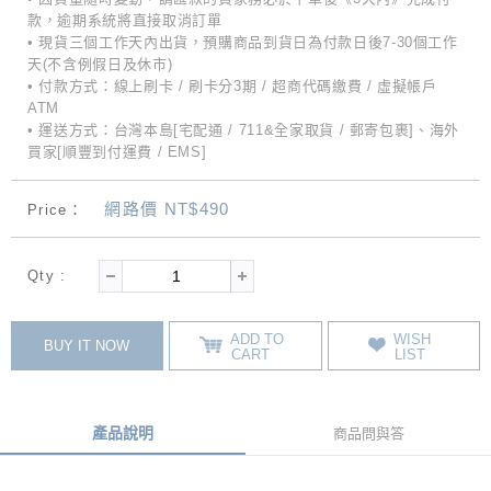
款，逾期系統將直接取消訂單
• 現貨三個工作天內出貨，預購商品到貨日為付款日後7-30個工作
天(不含例假日及休市)
• 付款方式：線上刷卡 / 刷卡分3期 / 超商代碼繳費 / 虛擬帳戶
ATM
• 運送方式：台灣本島[宅配通 / 711&全家取貨 / 郵寄包裹]、海外
買家[順豐到付運費 / EMS]
網路價 NT$490
Price：
Qty :
ADD TO
WISH
BUY IT NOW
CART
LIST
產品說明
商品問與答