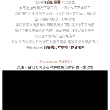
官網採
[追加預購]
方式販售
商品追加時間為下單日後7-30個工作天不含假日
追加期間若不幸發生斷貨 / 停產將第一時間mail通知您
並可採更換款式 / 退款處理
非套裝販售商品無法因單品斷貨而取消其他下單商品
商品皆由專業攝影團隊進行實品拍攝 因各家螢幕色差
商品皆以實際商品顏色為準
外拍會因為室內外光線而影響深淺度 建議多參考單品圖片
除瑕疵商品
無提供尺寸更換 / 退貨服務
| Descriptions 商品說明 |
珍珠、鈕扣表面皆有些許摩擦痕跡純屬正常現象