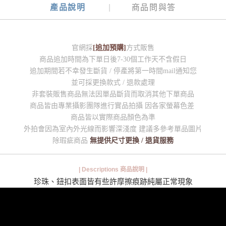
產品說明
商品問與答
官網採
[追加預購]
方式販售
商品追加時間為下單日後7-30個工作天不含假日
追加期間若不幸發生斷貨 / 停產將第一時間mail通知您
並可採更換款式 / 退款處理
非套裝販售商品無法因單品斷貨而取消其他下單商品
商品皆由專業攝影團隊進行實品拍攝 因各家螢幕色差
商品皆以實際商品顏色為準
外拍會因為室內外光線而影響深淺度 建議多參考單品圖片
除瑕疵商品
無提供尺寸更換 / 退貨服務
| Descriptions 商品說明 |
珍珠、鈕扣表面皆有些許摩擦痕跡純屬正常現象