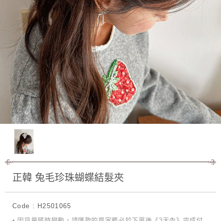
正韓 兔毛珍珠蝴蝶結髮夾
Code : H2501065
• 因貨量隨時變動，請匯款的買家務必於下單後《3天內》完成付