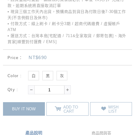
款，逾期系統將直接取消訂單
• 現貨三個工作天內出貨，預購商品到貨日為付款日後7-30個工作
天(不含例假日及休市)
• 付款方式：線上刷卡 / 刷卡分3期 / 超商代碼繳費 / 虛擬帳戶
ATM
• 運送方式：台灣本島[宅配通 / 711&全家取貨 / 郵寄包裹]、海外
買家[順豐到付運費 / EMS]
NT$690
Price：
Color :
白
黑
灰
Qty :
ADD TO
WISH
BUY IT NOW
CART
LIST
產品說明
商品問與答