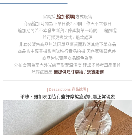
官網採
[追加預購]
方式販售
商品追加時間為下單日後7-30個工作天不含假日
追加期間若不幸發生斷貨 / 停產將第一時間mail通知您
並可採更換款式 / 退款處理
非套裝販售商品無法因單品斷貨而取消其他下單商品
商品皆由專業攝影團隊進行實品拍攝 因各家螢幕色差
商品皆以實際商品顏色為準
外拍會因為室內外光線而影響深淺度 建議多參考單品圖片
除瑕疵商品
無提供尺寸更換 / 退貨服務
| Descriptions 商品說明 |
珍珠、鈕扣表面皆有些許摩擦痕跡純屬正常現象