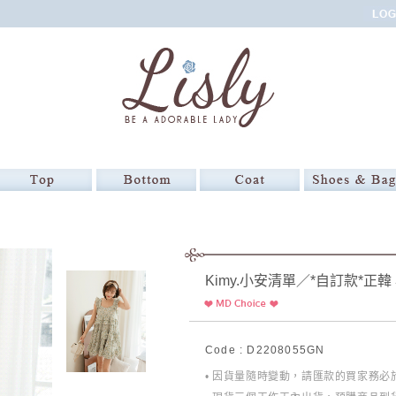
Kimy.小安清單／*自訂款*正
Code : D2208055GN
• 因貨量隨時變動，請匯款的買家務