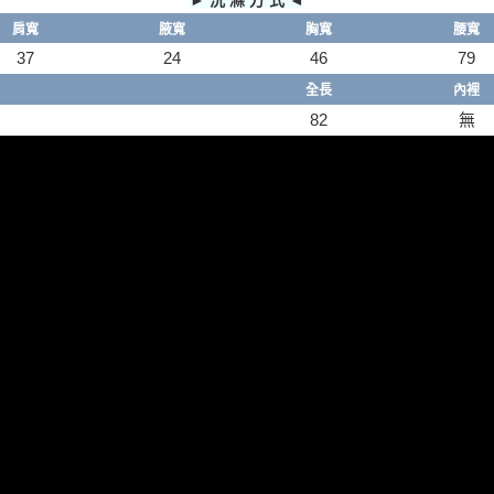
► 洗 滌 方 式 ◄
肩寬
腋
寬
胸寬
腰寬
37
24
46
79
全長
內裡
82
無