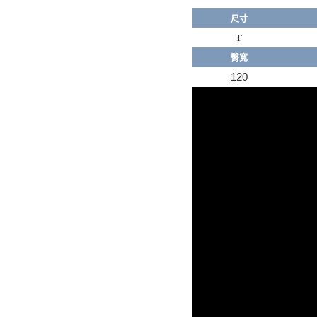
尺寸
F
臀寬
120