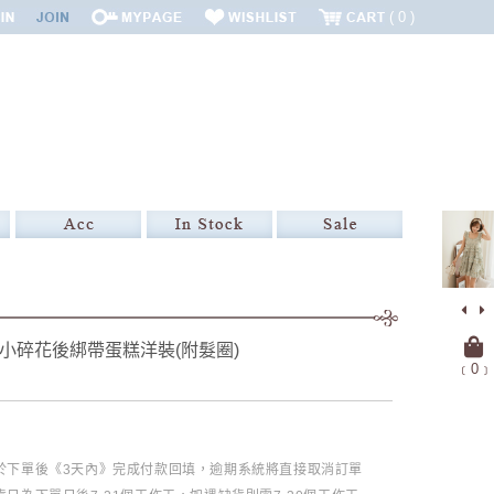
0
韓 小碎花後綁帶蛋糕洋裝(附髮圈)
﹝
0
﹞
必於下單後《3天內》完成付款回填，逾期系統將直接取消訂單