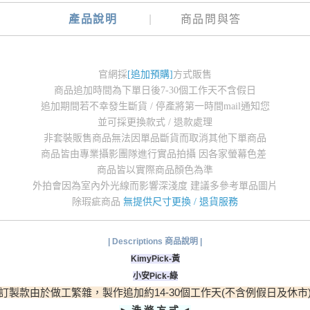
產品說明
商品問與答
官網採
[追加預購]
方式販售
商品追加時間為下單日後7-30個工作天不含假日
追加期間若不幸發生斷貨 / 停產將第一時間mail通知您
並可採更換款式 / 退款處理
非套裝販售商品無法因單品斷貨而取消其他下單商品
商品皆由專業攝影團隊進行實品拍攝 因各家螢幕色差
商品皆以實際商品顏色為準
外拍會因為室內外光線而影響深淺度 建議多參考單品圖片
除瑕疵商品
無提供尺寸更換 / 退貨服務
| Descriptions 商品說明 |
KimyPick-黃
小安Pick-綠
訂製款由於做工繁雜，製作追加
約14-30個工作天(不含例假日及休市