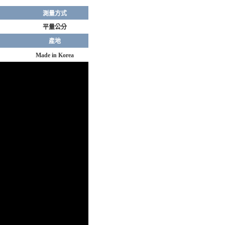
測量方式
平量公分
產地
Made in Korea