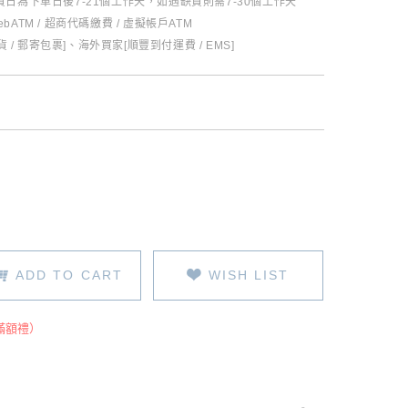
日為下單日後7-21個工作天，如遇缺貨則需7-30個工作天
ebATM / 超商代碼繳費 / 虛擬帳戶ATM
 / 郵寄包裹]、海外買家[順豐到付運費 / EMS]
ADD TO CART
WISH LIST
滿額禮）