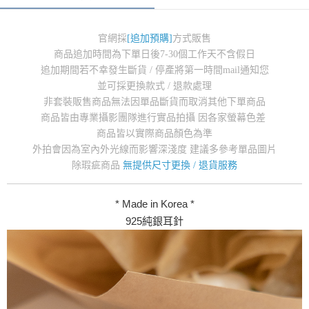
官網採
[追加預購]
方式販售
商品追加時間為下單日後7-30個工作天不含假日
追加期間若不幸發生斷貨 / 停產將第一時間mail通知您
並可採更換款式 / 退款處理
非套裝販售商品無法因單品斷貨而取消其他下單商品
商品皆由專業攝影團隊進行實品拍攝 因各家螢幕色差
商品皆以實際商品顏色為準
外拍會因為室內外光線而影響深淺度 建議多參考單品圖片
除瑕疵商品
無提供尺寸更換 / 退貨服務
* Made in Korea *
925純銀耳針