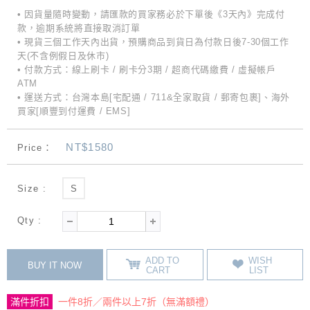
• 因貨量隨時變動，請匯款的買家務必於下單後《3天內》完成付
款，逾期系統將直接取消訂單
• 現貨三個工作天內出貨，預購商品到貨日為付款日後7-30個工作
天(不含例假日及休市)
• 付款方式：線上刷卡 / 刷卡分3期 / 超商代碼繳費 / 虛擬帳戶
ATM
• 運送方式：台灣本島[宅配通 / 711&全家取貨 / 郵寄包裹]、海外
買家[順豐到付運費 / EMS]
NT$1580
Price：
Size :
S
Qty :
ADD TO
WISH
BUY IT NOW
CART
LIST
滿件折扣
一件8折／兩件以上7折（無滿額禮）