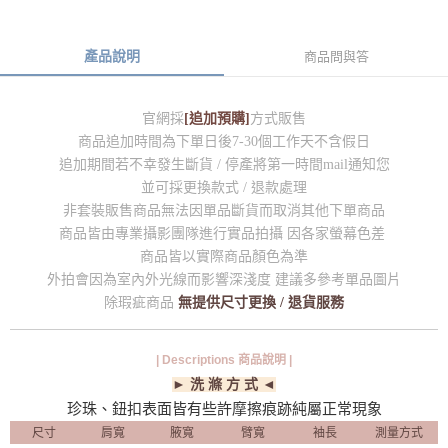
產品說明
商品問與答
官網採
[追加預購]
方式販售
商品追加時間為下單日後7-30個工作天不含假日
追加期間若不幸發生斷貨 / 停產將第一時間mail通知您
並可採更換款式 / 退款處理
非套裝販售商品無法因單品斷貨而取消其他下單商品
商品皆由專業攝影團隊進行實品拍攝 因各家螢幕色差
商品皆以實際商品顏色為準
外拍會因為室內外光線而影響深淺度 建議多參考單品圖片
除瑕疵商品
無提供尺寸更換 / 退貨服務
| Descriptions 商品說明 |
► 洗 滌 方 式 ◄
珍珠、鈕扣表面皆有些許摩擦痕跡純屬正常現象
尺寸
肩寬
腋寬
臂寬
袖長
測量方式