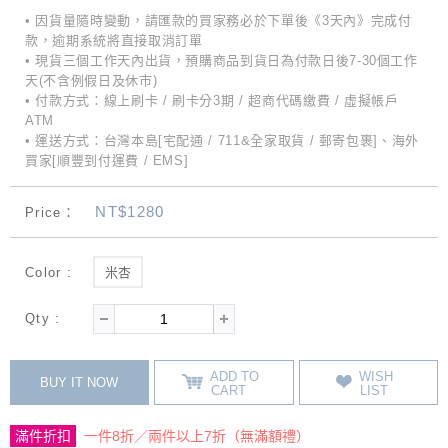
• 因貨量隨時變動，請匯款的買家務必於下單後《3天內》完成付
款，逾期系統將直接取消訂單
• 現貨三個工作天內出貨，預購商品到貨日為付款日後7-30個工作
天(不含例假日及休市)
• 付款方式：線上刷卡 / 刷卡分3期 / 超商代碼繳費 / 虛擬帳戶
ATM
• 運送方式：台灣本島[宅配通 / 711&全家取貨 / 郵寄包裹]、海外
買家[順豐到付運費 / EMS]
NT$1280
Price：
Color :
米杏
Qty :
ADD TO
WISH
BUY IT NOW
CART
LIST
滿件折扣
一件8折／兩件以上7折（無滿額禮）