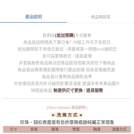
產品說明
商品問與答
官網採
[追加預購]
方式販售
商品追加時間為下單日後7-30個工作天不含假日
追加期間若不幸發生斷貨 / 停產將第一時間mail通知您
並可採更換款式 / 退款處理
非套裝販售商品無法因單品斷貨而取消其他下單商品
商品皆由專業攝影團隊進行實品拍攝 因各家螢幕色差
商品皆以實際商品顏色為準
外拍會因為室內外光線而影響深淺度 建議多參考單品圖片
除瑕疵商品
無提供尺寸更換 / 退貨服務
| Descriptions 商品說明 |
► 洗 滌 方 式 ◄
珍珠、鈕扣表面皆有些許摩擦痕跡純屬正常現象
尺寸
肩寬
腋寬
臂寬
胸寬
測量方式