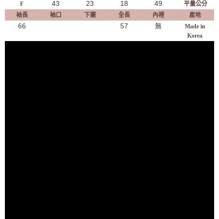
43
23
18
49
F
平量公分
袖長
袖口
下擺
全長
內裡
產地
66
57
無
Made in
Korea