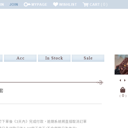
0
套
﹝
0
﹞
必於下單後《3天內》完成付款，逾期系統將直接取消訂單