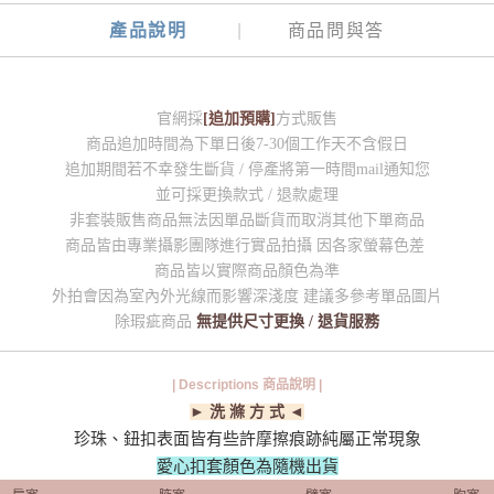
產品說明
商品問與答
官網採
[追加預購]
方式販售
商品追加時間為下單日後7-30個工作天不含假日
追加期間若不幸發生斷貨 / 停產將第一時間mail通知您
並可採更換款式 / 退款處理
非套裝販售商品無法因單品斷貨而取消其他下單商品
商品皆由專業攝影團隊進行實品拍攝 因各家螢幕色差
商品皆以實際商品顏色為準
外拍會因為室內外光線而影響深淺度 建議多參考單品圖片
除瑕疵商品
無提供尺寸更換 / 退貨服務
| Descriptions 商品說明 |
► 洗 滌 方 式 ◄
珍珠、鈕扣表面皆有些許摩擦痕跡純屬正常現象
愛心扣套顏色為隨機出貨