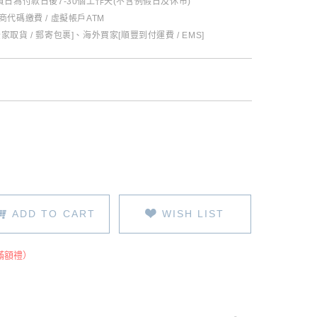
日為付款日後7-30個工作天(不含例假日及休市)
超商代碼繳費 / 虛擬帳戶ATM
全家取貨 / 郵寄包裹]、海外買家[順豐到付運費 / EMS]
ADD TO CART
WISH LIST
滿額禮）