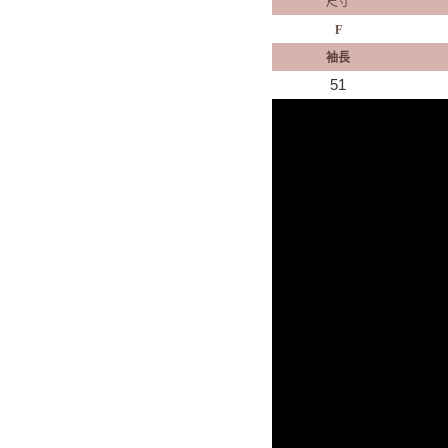
尺寸
F
袖長
51