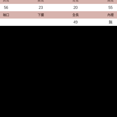
肩寬
腋寬
臂寬
胸寬
56
23
20
55
袖口
下擺
全長
內裡
49
無