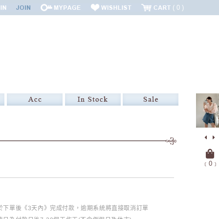
0
﹝
0
﹞
必於下單後《3天內》完成付款，逾期系統將直接取消訂單