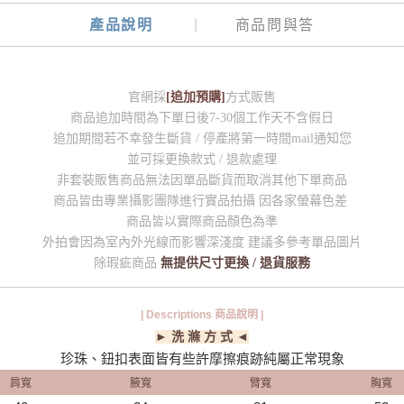
產品說明
商品問與答
官網採
[追加預購]
方式販售
商品追加時間為下單日後7-30個工作天不含假日
追加期間若不幸發生斷貨 / 停產將第一時間mail通知您
並可採更換款式 / 退款處理
非套裝販售商品無法因單品斷貨而取消其他下單商品
商品皆由專業攝影團隊進行實品拍攝 因各家螢幕色差
商品皆以實際商品顏色為準
外拍會因為室內外光線而影響深淺度 建議多參考單品圖片
除瑕疵商品
無提供尺寸更換 / 退貨服務
| Descriptions 商品說明 |
► 洗 滌 方 式 ◄
珍珠、鈕扣表面皆有些許摩擦痕跡純屬正常現象
肩寬
腋寬
臂寬
胸寬