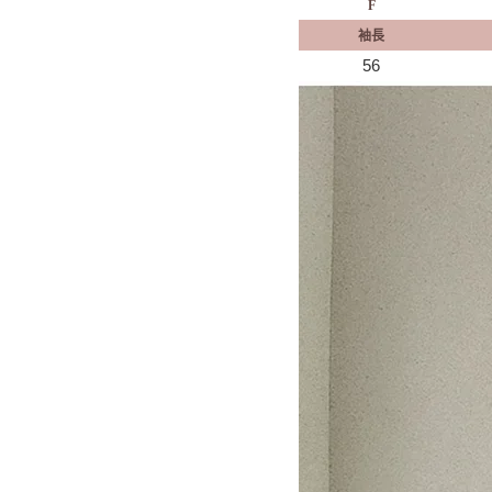
F
袖長
56