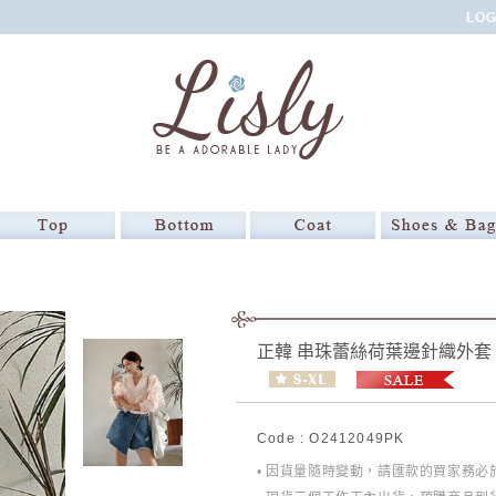
正韓 串珠蕾絲荷葉邊針織外套
Code : O2412049PK
• 因貨量隨時變動，請匯款的買家務