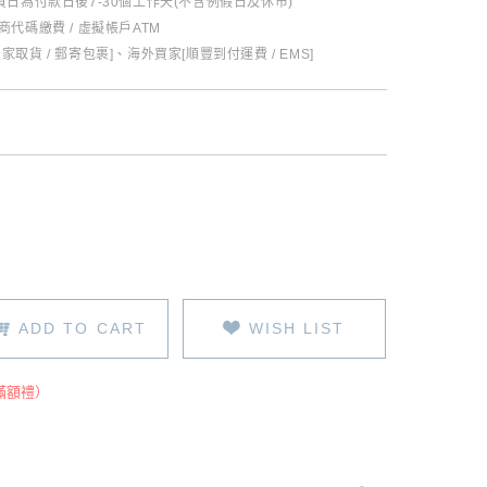
日為付款日後7-30個工作天(不含例假日及休市)
超商代碼繳費 / 虛擬帳戶ATM
全家取貨 / 郵寄包裹]、海外買家[順豐到付運費 / EMS]
ADD TO CART
WISH LIST
滿額禮）