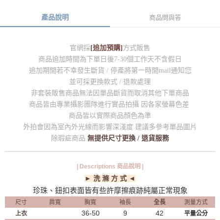
產品說明
商品問與答
官網採
[追加預購]
方式販售
商品追加時間為下單日後7-30個工作天不含假日
追加期間若不幸發生斷貨 / 停產將第一時間mail通知您
並可採更換款式 / 退款處理
非套裝販售商品無法因單品斷貨而取消其他下單商品
商品皆由專業攝影團隊進行實品拍攝 因各家螢幕色差
商品皆以實際商品顏色為準
外拍會因為室內外光線而影響深淺度 建議多參考單品圖片
除瑕疵商品
無提供尺寸更換 / 退貨服務
| Descriptions 商品說明 |
► 洗 滌 方 式 ◄
珍珠、鈕扣表面皆有些許摩擦痕跡純屬正常現象
尺寸
肩寬
胸寬
袖長
全長
測量方式
36-50
9
42
上衣
平量公分