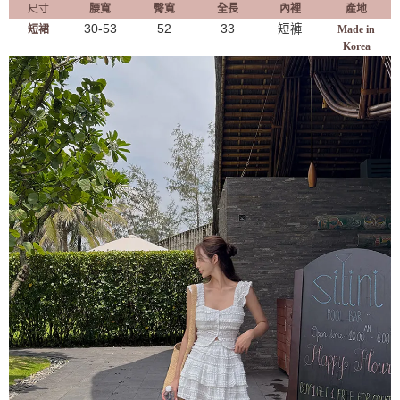
尺寸
腰寬
臀寬
全長
內裡
產地
30-53
52
33
短褲
短裙
Made in
Korea