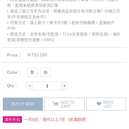
款，逾期系統將直接取消訂單
• 現貨三個工作天內出貨，預購商品到貨日為付款日後7-30個工作
天(不含例假日及休市)
• 付款方式：線上刷卡 / 刷卡分3期 / 超商代碼繳費 / 虛擬帳戶
ATM
• 運送方式：台灣本島[宅配通 / 711&全家取貨 / 郵寄包裹]、海外
買家[順豐到付運費 / EMS]
NT$1280
Price：
Color :
黑
粉
Qty :
ADD TO
WISH
BUY IT NOW
CART
LIST
滿件折扣
一件8折／兩件以上7折（無滿額禮）