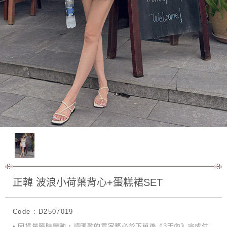
正韓 波浪小荷葉背心+蛋糕裙SET
Code : D2507019
• 因貨量隨時變動，請匯款的買家務必於下單後《3天內》完成付