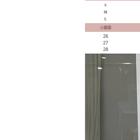
S
M
L
小腿圍
26
27
28