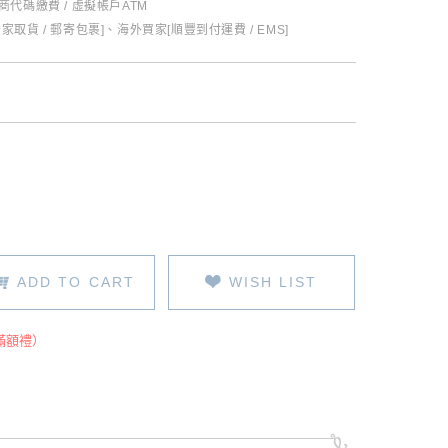
超商代碼繳費 / 虛擬帳戶ATM
全家取貨 / 郵寄包裹]、海外買家[順豐到付運費 / EMS]
ADD TO CART
WISH LIST
滿額禮）