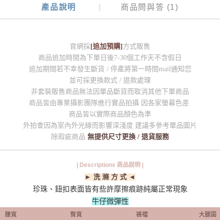
產品說明
商品問與答 (1)
官網採
[追加預購]
方式販售
商品追加時間為下單日後7-30個工作天不含假日
追加期間若不幸發生斷貨 / 停產將第一時間mail通知您
並可採更換款式 / 退款處理
非套裝販售商品無法因單品斷貨而取消其他下單商品
商品皆由專業攝影團隊進行實品拍攝 因各家螢幕色差
商品皆以實際商品顏色為準
外拍會因為室內外光線而影響深淺度 建議多參考單品圖片
除瑕疵商品
無提供尺寸更換 / 退貨服務
| Descriptions 商品說明 |
► 洗 滌 方 式 ◄
珍珠、鈕扣表面皆有些許摩擦痕跡純屬正常現象
牛仔微彈性
腰寬
臀寬
褲襠
大腿圍