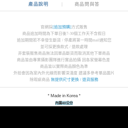
產品說明
商品問與答
官網採
[追加預購]
方式販售
商品追加時間為下單日後7-30個工作天不含假日
追加期間若不幸發生斷貨 / 停產將第一時間mail通知您
並可採更換款式 / 退款處理
非套裝販售商品無法因單品斷貨而取消其他下單商品
商品皆由專業攝影團隊進行實品拍攝 因各家螢幕色差
商品皆以實際商品顏色為準
外拍會因為室內外光線而影響深淺度 建議多參考單品圖片
除瑕疵商品
無提供尺寸更換 / 退貨服務
* Made in Korea *
內圍40公分