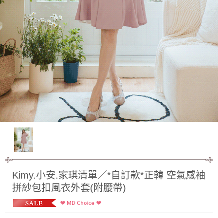
Kimy.小安.家琪清單／*自訂款*正韓 空氣感袖
拼紗包扣風衣外套(附腰帶)