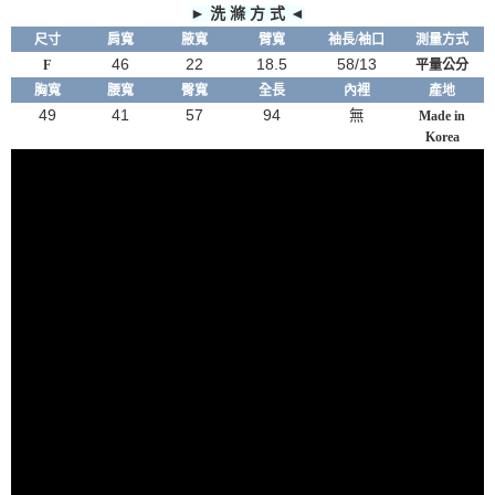
► 洗 滌 方 式 ◄
尺寸
肩寬
腋
寬
臂
寬
袖長/袖口
測量方式
46
22
18.5
58/13
F
平量公分
胸寬
腰寬
臀寬
全長
內裡
產地
49
41
57
94
無
Made in
Korea