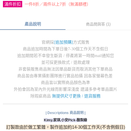
滿件折扣
一件8折／兩件以上7折（無滿額禮）
產品說明
商品問與答 (1)
官網採
[追加預購]
方式販售
商品追加時間為下單日後7-30個工作天不含假日
追加期間若不幸發生斷貨 / 停產將第一時間mail通知您
並可採更換款式 / 退款處理
非套裝販售商品無法因單品斷貨而取消其他下單商品
商品皆由專業攝影團隊進行實品拍攝 因各家螢幕色差
商品皆以實際商品顏色為準
外拍會因為室內外光線而影響深淺度 建議多參考單品圖片
除瑕疵商品
無提供尺寸更換 / 退貨服務
| Descriptions 商品說明 |
Kimy.家琪.小安Pick-酪梨綠
訂製款由於做工繁雜，製作追加
約14-30個工作天(不含例假日)