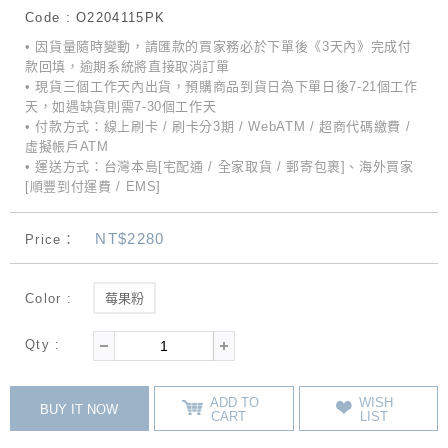
Code : O2204115PK
• 因貨量隨時變動，請匯款的買家務必於下單後《3天內》完成付
款回填，逾期系統將直接取消訂單
• 現貨三個工作天內出貨，預購商品到貨日為下單日後7-21個工作
天，如遇缺貨則需7-30個工作天
• 付款方式：線上刷卡 / 刷卡分3期 / WebATM / 超商代碼繳費 /
虛擬帳戶ATM
• 運送方式：台灣本島[宅配通 / 全家取貨 / 郵寄包裹]、海外買家
[順豐到付運費 / EMS]
NT$2280
Price：
Color :
莓果粉
Qty :
ADD TO
WISH
BUY IT NOW
CART
LIST