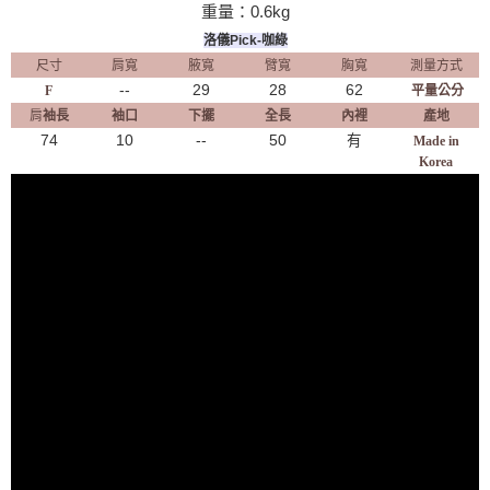
重量：0.6kg
洛儀Pick-咖綠
尺寸
肩寬
腋寬
臂寬
胸寬
測量方式
--
29
28
62
F
平量公分
肩
袖長
袖口
下擺
全長
內裡
產地
74
10
--
50
有
Made in
Korea