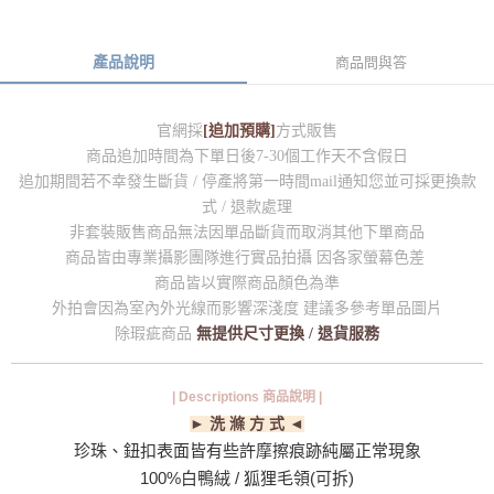
產品說明
商品問與答
官網採
[追加預購]
方式販售
商品追加時間為下單日後7-30個工作天不含假日
追加期間若不幸發生斷貨 / 停產將第一時間mail通知您
並可採更換款
式 / 退款處理
非套裝販售商品無法因單品斷貨而取消其他下單商品
商品皆由專業攝影團隊進行實品拍攝 因各家螢幕色差
商品皆以實際商品顏色為準
外拍會因為室內外光線而影響深淺度 建議多參考單品圖片
除瑕疵商品
無提供尺寸更換 / 退貨服務
| Descriptions 商品說明 |
► 洗 滌 方 式 ◄
珍珠、鈕扣表面皆有些許摩擦痕跡純屬正常現象
100%白鴨絨 / 狐狸毛領(可拆)