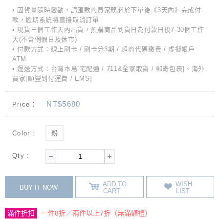
• 因貨量隨時變動，請匯款的買家務必於下單後《3天內》完成付
款，逾期系統將直接取消訂單
• 現貨三個工作天內出貨，預購商品到貨日為付款日後7-30個工作
天(不含例假日及休市)
• 付款方式：線上刷卡 / 刷卡分3期 / 超商代碼繳費 / 虛擬帳戶
ATM
• 運送方式：台灣本島[宅配通 / 711&全家取貨 / 郵寄包裹]、海外
買家[順豐到付運費 / EMS]
NT$5680
Price：
Color :
粉
Qty :
ADD TO
WISH
BUY IT NOW
CART
LIST
滿件折扣
一件8折／兩件以上7折（無滿額禮）