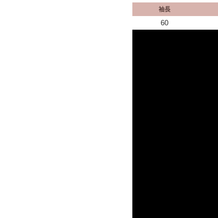
袖長
60