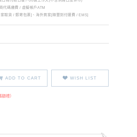
日為付款日後7-30個工作天(不含例假日及休市)
超商代碼繳費 / 虛擬帳戶ATM
全家取貨 / 郵寄包裹]、海外買家[順豐到付運費 / EMS]
ADD TO CART
WISH LIST
滿額禮）