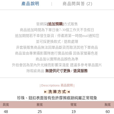
產品說明
商品問與答 (2)
官網採
[追加預購]
方式販售
商品追加時間為下單日後7-30個工作天不含假日
追加期間若不幸發生斷貨 / 停產將第一時間mail通知您
並可採更換款式 / 退款處理
非套裝販售商品無法因單品斷貨而取消其他下單商品
商品皆由專業攝影團隊進行實品拍攝 因各家螢幕色差
商品皆以實際商品顏色為準
外拍會因為室內外光線而影響深淺度 建議多參考單品圖片
除瑕疵商品
無提供尺寸更換 / 退貨服務
| Descriptions 商品說明 |
► 洗 滌 方 式 ◄
珍珠、鈕扣表面皆有些許摩擦痕跡純屬正常現象
肩寬
腋寬
臂寬
胸寬
48
25
19
60