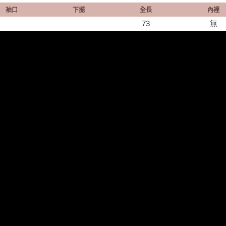
袖口
下擺
全長
內裡
73
無