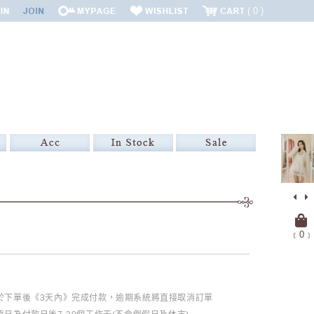
0
﹝
0
﹞
必於下單後《3天內》完成付款，逾期系統將直接取消訂單