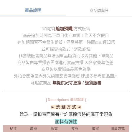
產品說明
商品問與答
官網採
[追加預購]
方式販售
商品追加時間為下單日後7-30個工作天不含假日
追加期間若不幸發生斷貨 / 停產將第一時間mail通知您
並可採更換款式 / 退款處理
非套裝販售商品無法因單品斷貨而取消其他下單商品
商品皆由專業攝影團隊進行實品拍攝 因各家螢幕色差
商品皆以實際商品顏色為準
外拍會因為室內外光線而影響深淺度 建議多參考單品圖片
除瑕疵商品
無提供尺寸更換 / 退貨服務
| Descriptions 商品說明 |
► 洗 滌 方 式 ◄
珍珠、鈕扣表面皆有些許摩擦痕跡純屬正常現象
面料有彈性
尺寸
肩寬
腋寬
臂寬
胸寬
測量方式