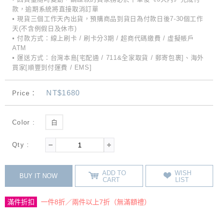
款，逾期系統將直接取消訂單
• 現貨三個工作天內出貨，預購商品到貨日為付款日後7-30個工作
天(不含例假日及休市)
• 付款方式：線上刷卡 / 刷卡分3期 / 超商代碼繳費 / 虛擬帳戶
ATM
• 運送方式：台灣本島[宅配通 / 711&全家取貨 / 郵寄包裹]、海外
買家[順豐到付運費 / EMS]
NT$1680
Price：
Color :
白
Qty :
ADD TO
WISH
BUY IT NOW
CART
LIST
滿件折扣
一件8折／兩件以上7折（無滿額禮）