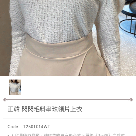
正韓 閃閃毛料串珠領片上衣
Code : T2501014WT
• 因貨量隨時變動，請匯款的買家務必於下單後《3天內》完成付