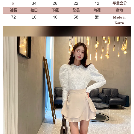
34
26
22
42
F
平量公分
袖長
袖口
下擺
全長
內裡
產地
72
10
46
58
無
Made in
Korea