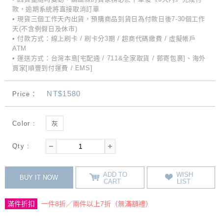
款，逾期系統將直接取消訂單
• 現貨三個工作天內出貨，預購商品到貨日為付款日後7-30個工作
天(不含例假日及休市)
• 付款方式：線上刷卡 / 刷卡分3期 / 超商代碼繳費 / 虛擬帳戶
ATM
• 運送方式：台灣本島[宅配通 / 711&全家取貨 / 郵寄包裹]、海外
買家[順豐到付運費 / EMS]
NT$1580
Price：
Color :
灰
Qty :
ADD TO
WISH
BUY IT NOW
CART
LIST
滿件折扣
一件8折／兩件以上7折（無滿額禮）