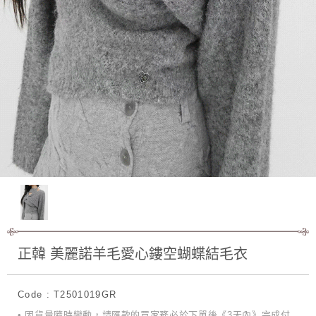
正韓 美麗諾羊毛愛心鏤空蝴蝶結毛衣
Code : T2501019GR
• 因貨量隨時變動，請匯款的買家務必於下單後《3天內》完成付