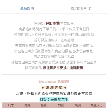
產品說明
商品問與答 (1)
官網採
[追加預購]
方式販售
商品追加時間為下單日後7-30個工作天不含假日
追加期間若不幸發生斷貨 / 停產將第一時間mail通知您
並可採更換款式 / 退款處理
非套裝販售商品無法因單品斷貨而取消其他下單商品
商品皆由專業攝影團隊進行實品拍攝 因各家螢幕色差
商品皆以實際商品顏色為準
外拍會因為室內外光線而影響深淺度 建議多參考單品圖片
除瑕疵商品
無提供尺寸更換 / 退貨服務
| Descriptions 商品說明 |
► 洗 滌 方 式 ◄
珍珠、鈕扣表面皆有些許摩擦痕跡純屬正常現象
材質：美麗諾羊毛
尺寸
肩寬
腋寬
臂寬
胸寬
測量方式