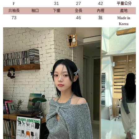
31
27
42
F
平量公分
肩
袖長
袖口
下擺
全長
內裡
產地
73
46
無
Made in
Korea