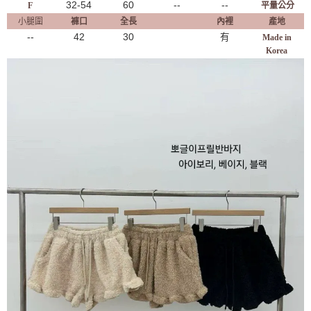
32-54
60
--
--
F
平量公分
小腿圍
褲口
全長
內裡
產地
--
42
30
有
Made in
Korea