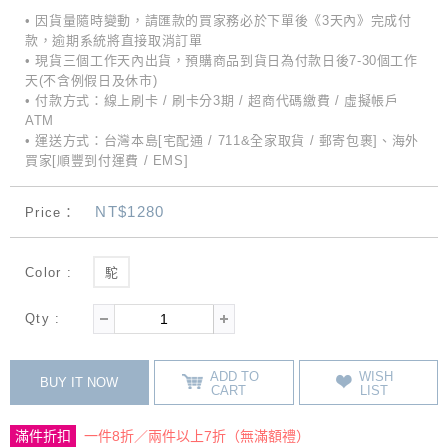
• 因貨量隨時變動，請匯款的買家務必於下單後《3天內》完成付
款，逾期系統將直接取消訂單
• 現貨三個工作天內出貨，預購商品到貨日為付款日後7-30個工作
天(不含例假日及休市)
• 付款方式：線上刷卡 / 刷卡分3期 / 超商代碼繳費 / 虛擬帳戶
ATM
• 運送方式：台灣本島[宅配通 / 711&全家取貨 / 郵寄包裹]、海外
買家[順豐到付運費 / EMS]
NT$1280
Price：
Color :
駝
Qty :
ADD TO
WISH
BUY IT NOW
CART
LIST
滿件折扣
一件8折／兩件以上7折（無滿額禮）