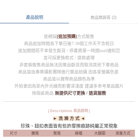
產品說明
商品問與答 (2)
官網採
[追加預購]
方式販售
商品追加時間為下單日後7-30個工作天不含假日
追加期間若不幸發生斷貨 / 停產將第一時間mail通知您
並可採更換款式 / 退款處理
非套裝販售商品無法因單品斷貨而取消其他下單商品
商品皆由專業攝影團隊進行實品拍攝 因各家螢幕色差
商品皆以實際商品顏色為準
外拍會因為室內外光線而影響深淺度 建議多參考單品圖片
除瑕疵商品
無提供尺寸更換 / 退貨服務
| Descriptions 商品說明 |
► 洗 滌 方 式 ◄
珍珠、鈕扣表面皆有些許摩擦痕跡純屬正常現象
尺寸
腰寬
臀寬
褲襠
大腿圍
測量方式