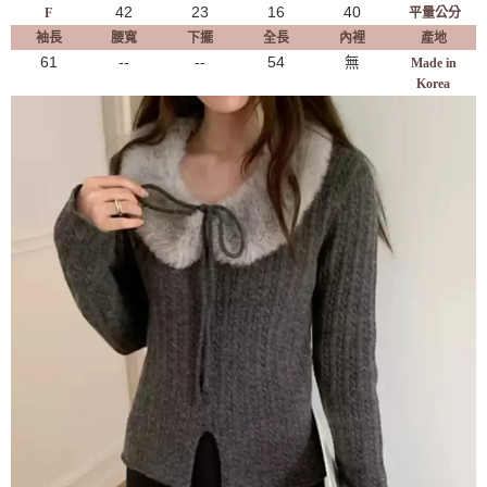
42
23
16
40
F
平量公分
袖長
腰寬
下擺
全長
內裡
產地
61
--
--
54
無
Made in
Korea