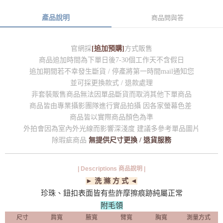
產品說明
商品問與答
官網採
[追加預購]
方式販售
商品追加時間為下單日後7-30個工作天不含假日
追加期間若不幸發生斷貨 / 停產將第一時間mail通知您
並可採更換款式 / 退款處理
非套裝販售商品無法因單品斷貨而取消其他下單商品
商品皆由專業攝影團隊進行實品拍攝 因各家螢幕色差
商品皆以實際商品顏色為準
外拍會因為室內外光線而影響深淺度 建議多參考單品圖片
除瑕疵商品
無提供尺寸更換 / 退貨服務
| Descriptions 商品說明 |
► 洗 滌 方 式 ◄
珍珠、鈕扣表面皆有些許摩擦痕跡純屬正常
附毛領
尺寸
肩寬
腋寬
臂寬
胸寬
測量方式