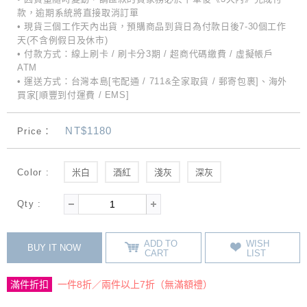
款，逾期系統將直接取消訂單
• 現貨三個工作天內出貨，預購商品到貨日為付款日後7-30個工作
天(不含例假日及休市)
• 付款方式：線上刷卡 / 刷卡分3期 / 超商代碼繳費 / 虛擬帳戶
ATM
• 運送方式：台灣本島[宅配通 / 711&全家取貨 / 郵寄包裹]、海外
買家[順豐到付運費 / EMS]
NT$1180
Price：
Color :
米白
酒紅
淺灰
深灰
Qty :
ADD TO
WISH
BUY IT NOW
CART
LIST
滿件折扣
一件8折／兩件以上7折（無滿額禮）