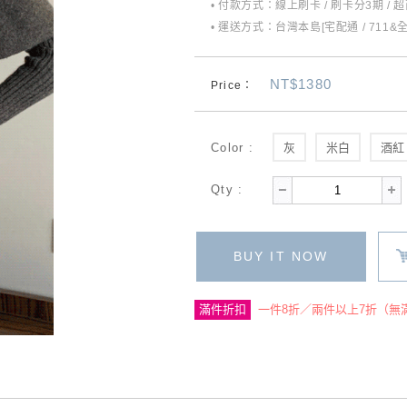
• 付款方式：線上刷卡 / 刷卡分3期 / 
• 運送方式：台灣本島[宅配通 / 711&
NT$1380
Price：
Color :
灰
米白
酒紅
Qty :
BUY IT NOW
滿件折扣
一件8折／兩件以上7折（無