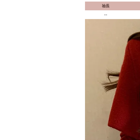
袖長
--