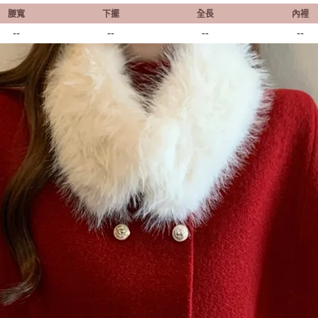
腰寬
下擺
全長
內裡
--
--
--
--