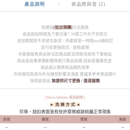
產品說明
商品問與答 (2)
官網採
[追加預購]
方式販售
商品追加時間為下單日後7-30個工作天不含假日
追加期間若不幸發生斷貨 / 停產將第一時間mail通知您
並可採更換款式 / 退款處理
非套裝販售商品無法因單品斷貨而取消其他下單商品
商品皆由專業攝影團隊進行實品拍攝 因各家螢幕色差
商品皆以實際商品顏色為準
外拍會因為室內外光線而影響深淺度 建議多參考單品圖片
除瑕疵商品
無提供尺寸更換 / 退貨服務
| Descriptions 商品說明 |
► 洗 滌 方 式 ◄
珍珠、鈕扣表面皆有些許摩擦痕跡純屬正常現象
肩寬
腋寬
臂寬
胸寬
--
--
--
--