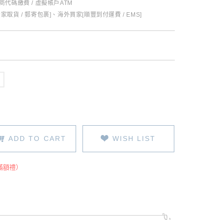
超商代碼繳費 / 虛擬帳戶ATM
全家取貨 / 郵寄包裹]、海外買家[順豐到付運費 / EMS]
ADD TO CART
WISH LIST
滿額禮）