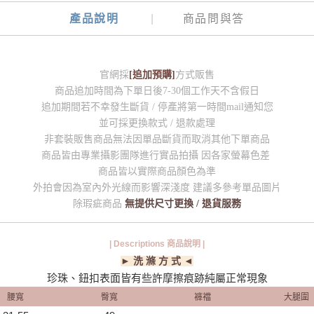
產品說明
商品問與答
官網採
[追加預購]
方式販售
商品追加時間為下單日後7-30個工作天不含假日
追加期間若不幸發生斷貨 / 停產將第一時間mail通知您
並可採更換款式 / 退款處理
非套裝販售商品無法因單品斷貨而取消其他下單商品
商品皆由專業攝影團隊進行實品拍攝 因各家螢幕色差
商品皆以實際商品顏色為準
外拍會因為室內外光線而影響深淺度 建議多參考單品圖片
除瑕疵商品
無提供尺寸更換 / 退貨服務
| Descriptions 商品說明 |
► 洗 滌 方 式 ◄
珍珠、鈕扣表面皆有些許摩擦痕跡純屬正常現象
腰寬
臀寬
褲襠
大腿圍