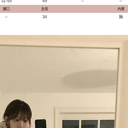
31-55
49
--
--
褲口
全長
內裡
--
34
無