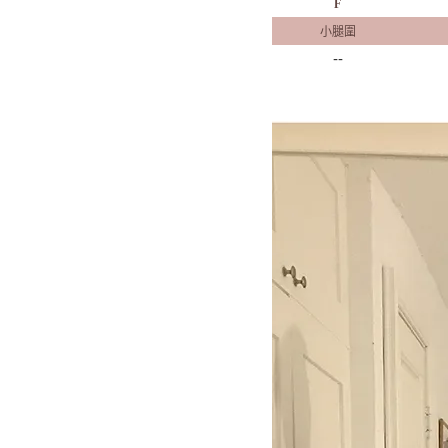
F
小腿圍
--