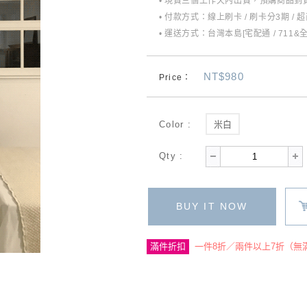
• 現貨三個工作天內出貨，預購商品到貨
• 付款方式：線上刷卡 / 刷卡分3期 / 
• 運送方式：台灣本島[宅配通 / 711&
NT$980
Price：
Color :
米白
Qty :
BUY IT NOW
滿件折扣
一件8折／兩件以上7折（無