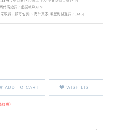
日為付款日後7-30個工作天(不含例假日及休市)
超商代碼繳費 / 虛擬帳戶ATM
全家取貨 / 郵寄包裹]、海外買家[順豐到付運費 / EMS]
ADD TO CART
WISH LIST
滿額禮）