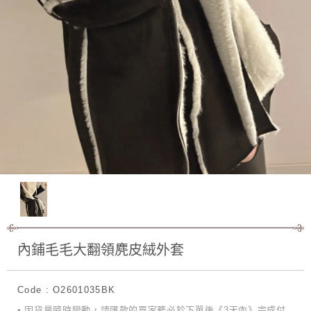
內鋪毛毛大翻領麂皮絨外套
Code : O2601035BK
• 因貨量隨時變動，請匯款的買家務必於下單後《3天內》完成付