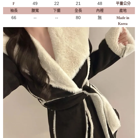
49
22
21
48
F
平量公分
袖長
腰寬
下擺
全長
內裡
產地
66
--
--
80
無
Made in
Korea