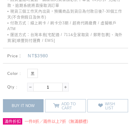
款，逾期系統將直接取消訂單
• 現貨三個工作天內出貨，預購商品到貨日為付款日後7-30個工作
天(不含例假日及休市)
• 付款方式：線上刷卡 / 刷卡分3期 / 超商代碼繳費 / 虛擬帳戶
ATM
• 運送方式：台灣本島[宅配通 / 711&全家取貨 / 郵寄包裹]、海外
買家[順豐到付運費 / EMS]
NT$3980
Price：
Color :
黑
Qty :
ADD TO
WISH
BUY IT NOW
CART
LIST
滿件折扣
一件8折／兩件以上7折（無滿額禮）