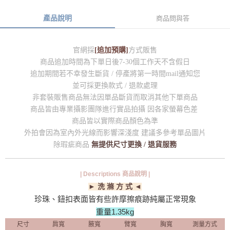
產品說明
商品問與答
官網採
[追加預購]
方式販售
商品追加時間為下單日後7-30個工作天不含假日
追加期間若不幸發生斷貨 / 停產將第一時間mail通知您
並可採更換款式 / 退款處理
非套裝販售商品無法因單品斷貨而取消其他下單商品
商品皆由專業攝影團隊進行實品拍攝 因各家螢幕色差
商品皆以實際商品顏色為準
外拍會因為室內外光線而影響深淺度 建議多參考單品圖片
除瑕疵商品
無提供尺寸更換 / 退貨服務
| Descriptions 商品說明 |
► 洗 滌 方 式 ◄
珍珠、鈕扣表面皆有些許摩擦痕跡純屬正常現象
重量1.35kg
尺寸
肩寬
腋寬
臂寬
胸寬
測量方式