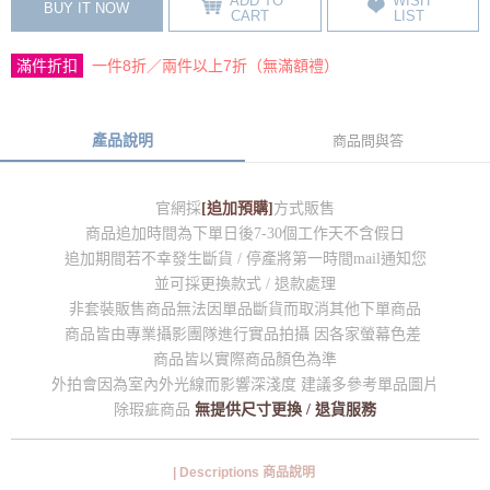
ADD TO
WISH
BUY IT NOW
CART
LIST
滿件折扣
一件8折／兩件以上7折（無滿額禮）
產品說明
商品問與答
官網採
[追加預購]
方式販售
商品追加時間為下單日後7-30個工作天不含假日
追加期間若不幸發生斷貨 / 停產將第一時間mail通知您
並可採更換款式 / 退款處理
非套裝販售商品無法因單品斷貨而取消其他下單商品
商品皆由專業攝影團隊進行實品拍攝 因各家螢幕色差
商品皆以實際商品顏色為準
外拍會因為室內外光線而影響深淺度 建議多參考單品圖片
除瑕疵商品
無提供尺寸更換 / 退貨服務
| Descriptions 商品說明