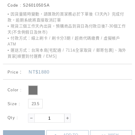
Code : S2601050SA
• 因貨量隨時變動，請匯款的買家務必於下單後《3天內》完成付
款，逾期系統將直接取消訂單
• 現貨三個工作天內出貨，預購商品到貨日為付款日後7-30個工作
天(不含例假日及休市)
• 付款方式：線上刷卡 / 刷卡分3期 / 超商代碼繳費 / 虛擬帳戶
ATM
• 運送方式：台灣本島[宅配通 / 711&全家取貨 / 郵寄包裹]、海外
買家[順豐到付運費 / EMS]
NT$1880
Price：
Color :
Size :
23.5
Qty :