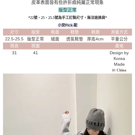
皮革表面皆有些許折痕純屬正常現象
版型正常
*22號、25、25.5號為手工訂製尺寸，無法退換貨*
小安Pick-駝
尺寸
版型
鞋面
鞋墊
鞋跟
測量方式
22.5-25.5
版型正常
絨面
透氣鞋墊
厚底4cm
平量公分
筒高
筒圍
產地
31
41
Design by
Korea
Made
in
China