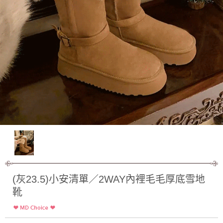
(灰23.5)小安清單／2WAY內裡毛毛厚底雪地
靴