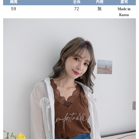
胸寬
全長
內裡
產地
59
72
無
Made in
Korea