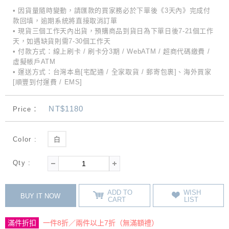
• 因貨量隨時變動，請匯款的買家務必於下單後《3天內》完成付
款回填，逾期系統將直接取消訂單
• 現貨三個工作天內出貨，預購商品到貨日為下單日後7-21個工作
天，如遇缺貨則需7-30個工作天
• 付款方式：線上刷卡 / 刷卡分3期 / WebATM / 超商代碼繳費 /
虛擬帳戶ATM
• 運送方式：台灣本島[宅配通 / 全家取貨 / 郵寄包裹]、海外買家
[順豐到付運費 / EMS]
NT$1180
Price：
Color :
白
Qty :
ADD TO
WISH
BUY IT NOW
CART
LIST
滿件折扣
一件8折／兩件以上7折（無滿額禮）