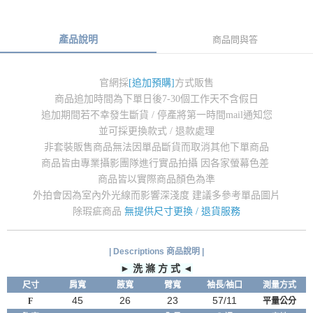
產品說明
商品問與答
官網採
[追加預購]
方式販售
商品追加時間為下單日後7-30個工作天不含假日
追加期間若不幸發生斷貨 / 停產將第一時間mail通知您
並可採更換款式 / 退款處理
非套裝販售商品無法因單品斷貨而取消其他下單商品
商品皆由專業攝影團隊進行實品拍攝 因各家螢幕色差
商品皆以實際商品顏色為準
外拍會因為室內外光線而影響深淺度 建議多參考單品圖片
除瑕疵商品
無提供尺寸更換 / 退貨服務
| Descriptions 商品說明 |
► 洗 滌 方 式 ◄
尺寸
肩寬
腋
寬
臂
寬
袖長/袖口
測量方式
45
26
23
57/11
F
平量公分