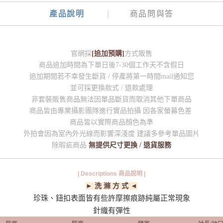
產品說明
商品問與答
官網採
[追加預購]
方式販售
商品追加時間為下單日後7-30個工作天不含假日
追加期間若不幸發生斷貨 / 停產將第一時間mail通知您
並可採更換款式 / 退款處理
非套裝販售商品無法因單品斷貨而取消其他下單商品
商品皆由專業攝影團隊進行實品拍攝 因各家螢幕色差
商品皆以實際商品顏色為準
外拍會因為室內外光線而影響深淺度 建議多參考單品圖片
除瑕疵商品
無提供尺寸更換 / 退貨服務
| Descriptions 商品說明 |
► 洗 滌 方 式 ◄
珍珠、鈕扣表面皆有些許摩擦痕跡純屬正常現象
針織有彈性