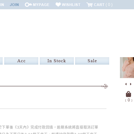
0
﹝
0
﹞
必於下單後《3天內》完成付款回填，逾期系統將直接取消訂單