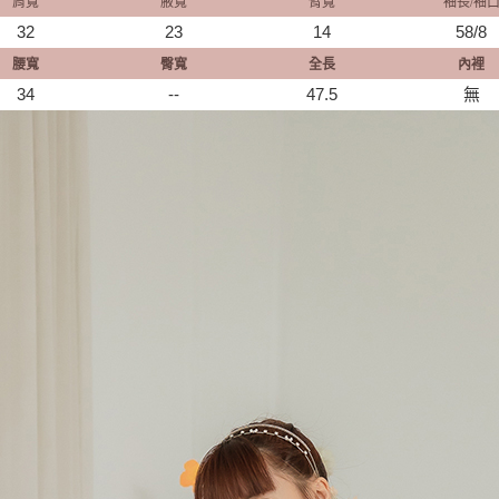
肩寬
腋寬
臂寬
袖長/袖
32
23
14
58/8
腰寬
臀寬
全長
內裡
34
--
47.5
無