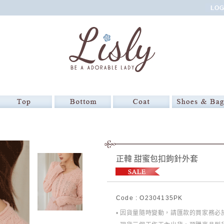
正韓 甜蜜包扣鉤針外套
Code : O2304135PK
• 因貨量隨時變動，請匯款的買家務