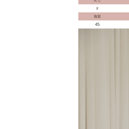
尺寸
F
胸寬
45