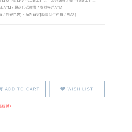
日為下單日後7-21個工作天，如遇缺貨則需7-30個工作天
ebATM / 超商代碼繳費 / 虛擬帳戶ATM
 / 郵寄包裹]、海外買家[順豐到付運費 / EMS]
ADD TO CART
WISH LIST
滿額禮）