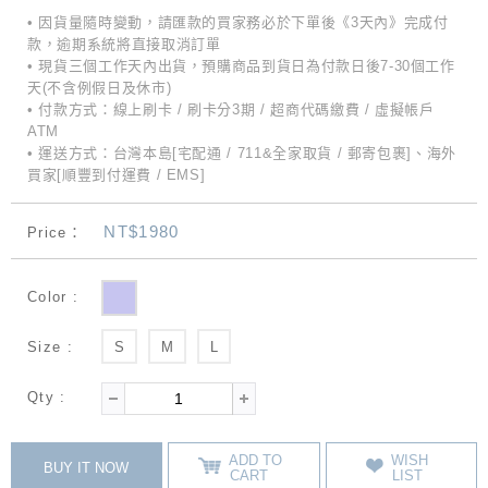
• 因貨量隨時變動，請匯款的買家務必於下單後《3天內》完成付
款，逾期系統將直接取消訂單
• 現貨三個工作天內出貨，預購商品到貨日為付款日後7-30個工作
天(不含例假日及休市)
• 付款方式：線上刷卡 / 刷卡分3期 / 超商代碼繳費 / 虛擬帳戶
ATM
• 運送方式：台灣本島[宅配通 / 711&全家取貨 / 郵寄包裹]、海外
買家[順豐到付運費 / EMS]
NT$1980
Price：
Color :
Size :
S
M
L
Qty :
ADD TO
WISH
BUY IT NOW
CART
LIST