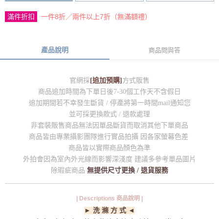
滿件折扣
一件8折／兩件以上7折（無滿額禮）
產品說明
商品問與答
官網採
[追加預購]
方式販售
商品追加時間為下單日後7-30個工作天不含假日
追加期間若不幸發生斷貨 / 停產將第一時間mail通知您
並可採更換款式 / 退款處理
非套裝販售商品無法因單品斷貨而取消其他下單商品
商品皆由專業攝影團隊進行實品拍攝 因各家螢幕色差
商品皆以實際商品顏色為準
外拍會因為室內外光線而影響深淺度 建議多參考單品圖片
除瑕疵商品
無提供尺寸更換 / 退貨服務
| Descriptions 商品說明 |
► 洗 滌 方 式 ◄