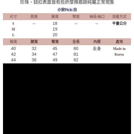
珍珠、鈕扣表面皆有些許摩擦痕跡純屬正常現象
小安Pick-白
尺寸
肩寬
腋寬
臂寬
袖長/袖口
測量方式
--
18
--
--
S
平量公分
19
M
20
L
胸寬
腰寬
臀寬
全長
內裡
產地
40
32
45
80
全身
Made in
42
34
47
81
Korea
44
36
49
82