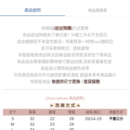
產品說明
商品問與答
官網採
[追加預購]
方式販售
商品追加時間為下單日後7-30個工作天不含假日
追加期間若不幸發生斷貨 / 停產將第一時間mail通知您
並可採更換款式 / 退款處理
非套裝販售商品無法因單品斷貨而取消其他下單商品
商品皆由專業攝影團隊進行實品拍攝 因各家螢幕色差
商品皆以實際商品顏色為準
外拍會因為室內外光線而影響深淺度 建議多參考單品圖片
除瑕疵商品
無提供尺寸更換 / 退貨服務
| Descriptions 商品說明 |
► 洗 滌 方 式 ◄
尺寸
肩寬
腋寬
臂寬
袖長/袖口
測量方式
S
32
22
28
26/14-19
平量公分
M
33
23
29
L
34
24
30