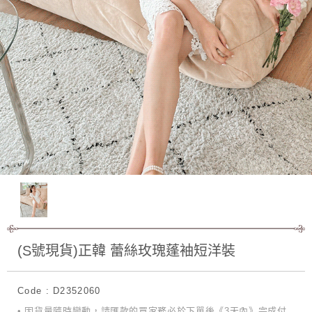
(S號現貨)正韓 蕾絲玫瑰蓬袖短洋裝
Code : D2352060
• 因貨量隨時變動，請匯款的買家務必於下單後《3天內》完成付