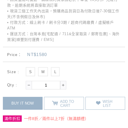
款，逾期系統將直接取消訂單
• 現貨三個工作天內出貨，預購商品到貨日為付款日後7-30個工作
天(不含例假日及休市)
• 付款方式：線上刷卡 / 刷卡分3期 / 超商代碼繳費 / 虛擬帳戶
ATM
• 運送方式：台灣本島[宅配通 / 711&全家取貨 / 郵寄包裹]、海外
買家[順豐到付運費 / EMS]
NT$1580
Price：
Size :
S
M
L
Qty :
ADD TO
WISH
BUY IT NOW
CART
LIST
滿件折扣
一件8折／兩件以上7折（無滿額禮）