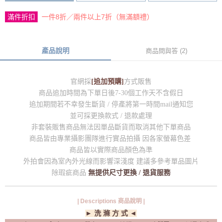
滿件折扣
一件8折／兩件以上7折（無滿額禮）
產品說明
商品問與答 (2)
官網採
[追加預購]
方式販售
商品追加時間為下單日後7-30個工作天不含假日
追加期間若不幸發生斷貨 / 停產將第一時間mail通知您
並可採更換款式 / 退款處理
非套裝販售商品無法因單品斷貨而取消其他下單商品
商品皆由專業攝影團隊進行實品拍攝 因各家螢幕色差
商品皆以實際商品顏色為準
外拍會因為室內外光線而影響深淺度 建議多參考單品圖片
除瑕疵商品
無提供尺寸更換 / 退貨服務
| Descriptions 商品說明 |
► 洗 滌 方 式 ◄