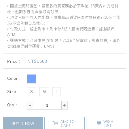
• 因貨量隨時變動，請匯款的買家務必於下單後《3天內》完成付
款，逾期系統將直接取消訂單
• 現貨三個工作天內出貨，預購商品到貨日為付款日後7-30個工作
天(不含例假日及休市)
• 付款方式：線上刷卡 / 刷卡分3期 / 超商代碼繳費 / 虛擬帳戶
ATM
• 運送方式：台灣本島[宅配通 / 711&全家取貨 / 郵寄包裹]、海外
買家[順豐到付運費 / EMS]
NT$1580
Price：
Color :
Size :
S
M
L
Qty :
ADD TO
WISH
BUY IT NOW
CART
LIST