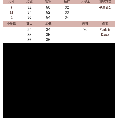
尺寸
腰寬
臀寬
褲襠
大腿圍
測量方式
32
50
32
--
S
平量公分
34
52
33
M
36
54
34
L
小腿圍
褲口
全長
內裡
產地
--
34
34
無
Made in
35
35
Korea
36
36