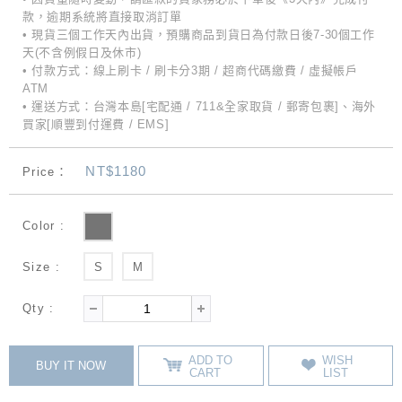
款，逾期系統將直接取消訂單
• 現貨三個工作天內出貨，預購商品到貨日為付款日後7-30個工作
天(不含例假日及休市)
• 付款方式：線上刷卡 / 刷卡分3期 / 超商代碼繳費 / 虛擬帳戶
ATM
• 運送方式：台灣本島[宅配通 / 711&全家取貨 / 郵寄包裹]、海外
買家[順豐到付運費 / EMS]
NT$1180
Price：
Color :
Size :
S
M
Qty :
ADD TO
WISH
BUY IT NOW
CART
LIST