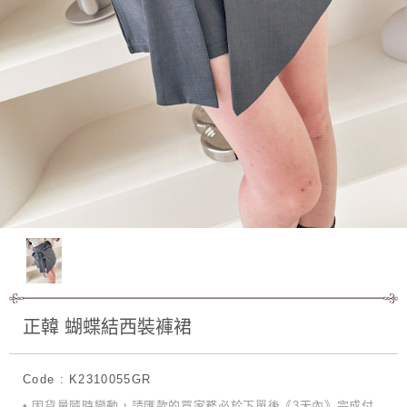
正韓 蝴蝶結西裝褲裙
Code : K2310055GR
• 因貨量隨時變動，請匯款的買家務必於下單後《3天內》完成付