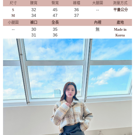
尺寸
腰寬
臀寬
褲襠
大腿圍
測量方式
32
45
36
--
S
平量公分
34
47
37
M
小腿圍
褲口
全長
內裡
產地
--
30
35
無
Made in
31
36
Korea