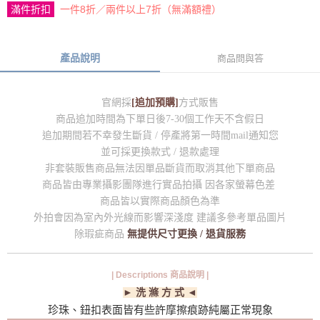
滿件折扣
一件8折／兩件以上7折（無滿額禮）
產品說明
商品問與答
官網採
[追加預購]
方式販售
商品追加時間為下單日後7-30個工作天不含假日
追加期間若不幸發生斷貨 / 停產將第一時間mail通知您
並可採更換款式 / 退款處理
非套裝販售商品無法因單品斷貨而取消其他下單商品
商品皆由專業攝影團隊進行實品拍攝 因各家螢幕色差
商品皆以實際商品顏色為準
外拍會因為室內外光線而影響深淺度 建議多參考單品圖片
除瑕疵商品
無提供尺寸更換 / 退貨服務
| Descriptions 商品說明 |
► 洗 滌 方 式 ◄
珍珠、鈕扣表面皆有些許摩擦痕跡純屬正常現象