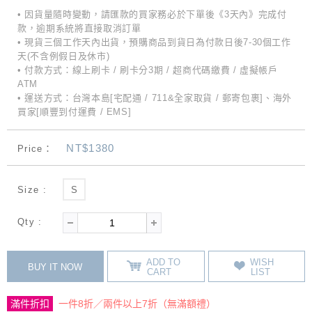
• 因貨量隨時變動，請匯款的買家務必於下單後《3天內》完成付
款，逾期系統將直接取消訂單
• 現貨三個工作天內出貨，預購商品到貨日為付款日後7-30個工作
天(不含例假日及休市)
• 付款方式：線上刷卡 / 刷卡分3期 / 超商代碼繳費 / 虛擬帳戶
ATM
• 運送方式：台灣本島[宅配通 / 711&全家取貨 / 郵寄包裹]、海外
買家[順豐到付運費 / EMS]
NT$1380
Price：
Size :
S
Qty :
ADD TO
WISH
BUY IT NOW
CART
LIST
滿件折扣
一件8折／兩件以上7折（無滿額禮）