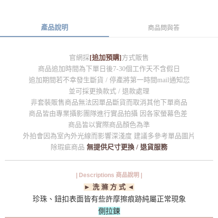
產品說明
商品問與答
官網採
[追加預購]
方式販售
商品追加時間為下單日後7-30個工作天不含假日
追加期間若不幸發生斷貨 / 停產將第一時間mail通知您
並可採更換款式 / 退款處理
非套裝販售商品無法因單品斷貨而取消其他下單商品
商品皆由專業攝影團隊進行實品拍攝 因各家螢幕色差
商品皆以實際商品顏色為準
外拍會因為室內外光線而影響深淺度 建議多參考單品圖片
除瑕疵商品
無提供尺寸更換 / 退貨服務
| Descriptions 商品說明 |
► 洗 滌 方 式 ◄
珍珠、鈕扣表面皆有些許摩擦痕跡純屬正常現象
側拉鍊