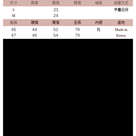
尺寸
肩寬
腋寬
臂寬
袖長
測量方式
23
S
平量公分
24
M
胸寬
腰寬
臀寬
全長
內裡
產地
45
44
52
78
有
Made in
47
46
54
79
Korea