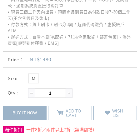
款，逾期系統將直接取消訂單
• 現貨三個工作天內出貨，預購商品到貨日為付款日後7-30個工作
天(不含例假日及休市)
• 付款方式：線上刷卡 / 刷卡分3期 / 超商代碼繳費 / 虛擬帳戶
ATM
• 運送方式：台灣本島[宅配通 / 711&全家取貨 / 郵寄包裹]、海外
買家[順豐到付運費 / EMS]
NT$1480
Price：
Size :
M
Qty :
ADD TO
WISH
BUY IT NOW
CART
LIST
滿件折扣
一件8折／兩件以上7折（無滿額禮）