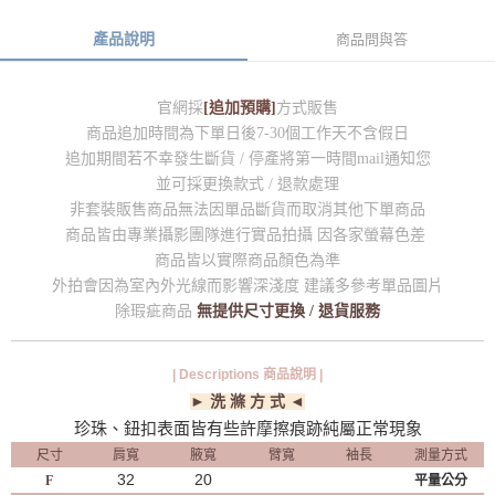
產品說明
商品問與答
官網採
[追加預購]
方式販售
商品追加時間為下單日後7-30個工作天不含假日
追加期間若不幸發生斷貨 / 停產將第一時間mail通知您
並可採更換款式 / 退款處理
非套裝販售商品無法因單品斷貨而取消其他下單商品
商品皆由專業攝影團隊進行實品拍攝 因各家螢幕色差
商品皆以實際商品顏色為準
外拍會因為室內外光線而影響深淺度 建議多參考單品圖片
除瑕疵商品
無提供尺寸更換 / 退貨服務
| Descriptions 商品說明 |
► 洗 滌 方 式 ◄
珍珠、鈕扣表面皆有些許摩擦痕跡純屬正常現象
尺寸
肩寬
腋寬
臂寬
袖長
測量方式
32
20
F
平量公分