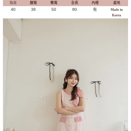
胸寬
腰寬
臀寬
全長
內裡
產地
40
38
50
80
有
Made in
Korea