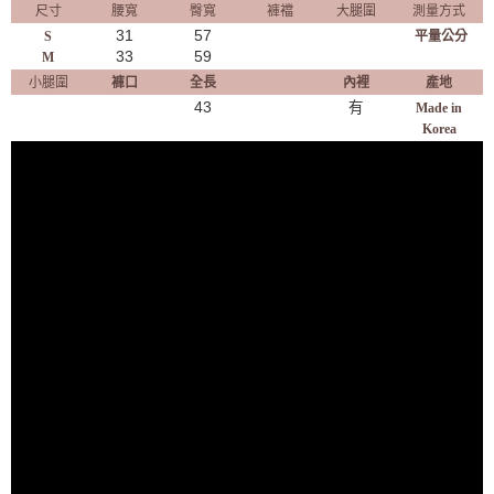
尺寸
腰寬
臀寬
褲襠
大腿圍
測量方式
31
57
S
平量公分
33
59
M
小腿圍
褲口
全長
內裡
產地
43
有
Made in
Korea