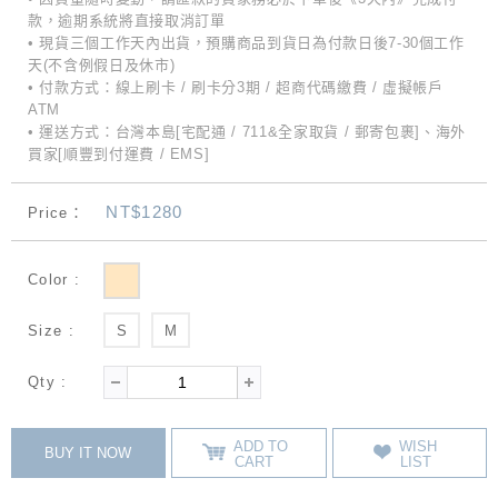
款，逾期系統將直接取消訂單
• 現貨三個工作天內出貨，預購商品到貨日為付款日後7-30個工作
天(不含例假日及休市)
• 付款方式：線上刷卡 / 刷卡分3期 / 超商代碼繳費 / 虛擬帳戶
ATM
• 運送方式：台灣本島[宅配通 / 711&全家取貨 / 郵寄包裹]、海外
買家[順豐到付運費 / EMS]
NT$1280
Price：
Color :
Size :
S
M
Qty :
ADD TO
WISH
BUY IT NOW
CART
LIST