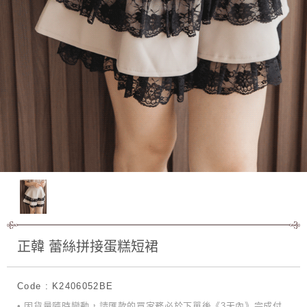
正韓 蕾絲拼接蛋糕短裙
Code : K2406052BE
• 因貨量隨時變動，請匯款的買家務必於下單後《3天內》完成付