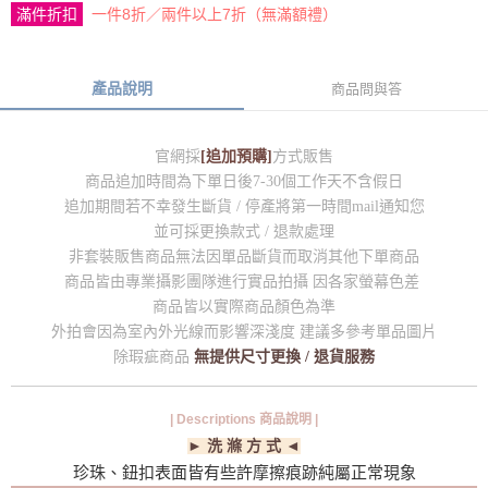
滿件折扣
一件8折／兩件以上7折（無滿額禮）
產品說明
商品問與答
官網採
[追加預購]
方式販售
商品追加時間為下單日後7-30個工作天不含假日
追加期間若不幸發生斷貨 / 停產將第一時間mail通知您
並可採更換款式 / 退款處理
非套裝販售商品無法因單品斷貨而取消其他下單商品
商品皆由專業攝影團隊進行實品拍攝 因各家螢幕色差
商品皆以實際商品顏色為準
外拍會因為室內外光線而影響深淺度 建議多參考單品圖片
除瑕疵商品
無提供尺寸更換 / 退貨服務
| Descriptions 商品說明 |
► 洗 滌 方 式 ◄
珍珠、鈕扣表面皆有些許摩擦痕跡純屬正常現象