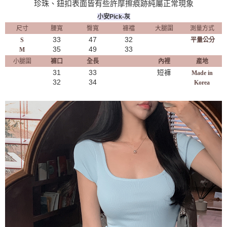
珍珠、鈕扣表面皆有些許摩擦痕跡純屬正常現象
小安Pick-灰
尺寸
腰寬
臀寬
褲襠
大腿圍
測量方式
33
47
32
S
平量公分
35
49
33
M
小腿圍
褲口
全長
內裡
產地
31
33
短褲
Made in
32
34
Korea