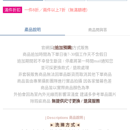
滿件折扣
一件8折／兩件以上7折（無滿額禮）
產品說明
商品問與答
官網採
[追加預購]
方式販售
商品追加時間為下單日後7-30個工作天不含假日
追加期間若不幸發生斷貨 / 停產將第一時間mail通知您
並可採更換款式 / 退款處理
非套裝販售商品無法因單品斷貨而取消其他下單商品
商品皆由專業攝影團隊進行實品拍攝 因各家螢幕色差
商品皆以實際商品顏色為準
外拍會因為室內外光線而影響深淺度 建議多參考單品圖片
除瑕疵商品
無提供尺寸更換 / 退貨服務
| Descriptions 商品說明 |
► 洗 滌 方 式 ◄