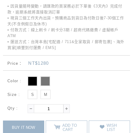
• 因貨量隨時變動，請匯款的買家務必於下單後《3天內》完成付
款，逾期系統將直接取消訂單
• 現貨三個工作天內出貨，預購商品到貨日為付款日後7-30個工作
天(不含例假日及休市)
• 付款方式：線上刷卡 / 刷卡分3期 / 超商代碼繳費 / 虛擬帳戶
ATM
• 運送方式：台灣本島[宅配通 / 711&全家取貨 / 郵寄包裹]、海外
買家[順豐到付運費 / EMS]
NT$1280
Price：
Color :
Size :
S
M
Qty :
ADD TO
WISH
BUY IT NOW
CART
LIST