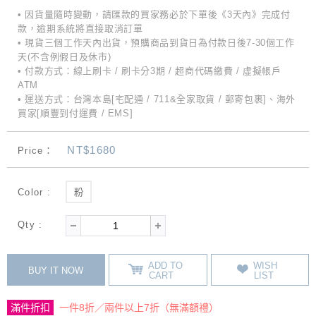
• 因貨量隨時變動，請匯款的買家務必於下單後《3天內》完成付
款，逾期系統將直接取消訂單
• 現貨三個工作天內出貨，預購商品到貨日為付款日後7-30個工作
天(不含例假日及休市)
• 付款方式：線上刷卡 / 刷卡分3期 / 超商代碼繳費 / 虛擬帳戶
ATM
• 運送方式：台灣本島[宅配通 / 711&全家取貨 / 郵寄包裹]、海外
買家[順豐到付運費 / EMS]
NT$1680
Price：
Color :
粉
Qty :
ADD TO
WISH
BUY IT NOW
CART
LIST
滿件折扣
一件8折／兩件以上7折（無滿額禮）