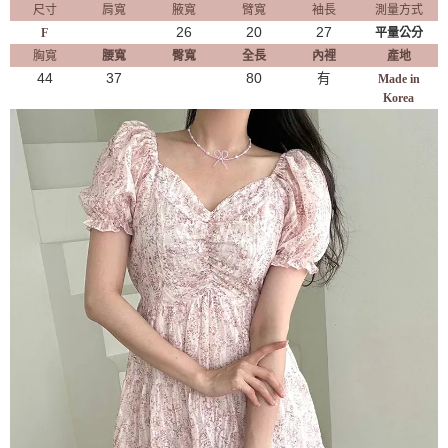
尺寸
肩寬
腋寬
臂寬
袖長
測量方式
26
20
27
F
平量公分
胸寬
腰寬
臀寬
全長
內裡
產地
44
37
80
有
Made in
Korea