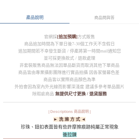
產品說明
商品問與答
官網採
[追加預購]
方式販售
商品追加時間為下單日後7-30個工作天不含假日
追加期間若不幸發生斷貨 / 停產將第一時間mail通知您
並可採更換款式 / 退款處理
非套裝販售商品無法因單品斷貨而取消其他下單商品
商品皆由專業攝影團隊進行實品拍攝 因各家螢幕色差
商品皆以實際商品顏色為準
外拍會因為室內外光線而影響深淺度 建議多參考單品圖片
除瑕疵商品
無提供尺寸更換 / 退貨服務
| Descriptions 商品說明 |
► 洗 滌 方 式 ◄
珍珠、鈕扣表面皆有些許摩擦痕跡純屬正常現象
後拉鍊