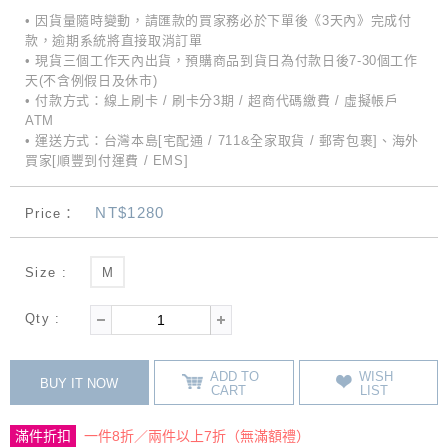
• 因貨量隨時變動，請匯款的買家務必於下單後《3天內》完成付
款，逾期系統將直接取消訂單
• 現貨三個工作天內出貨，預購商品到貨日為付款日後7-30個工作
天(不含例假日及休市)
• 付款方式：線上刷卡 / 刷卡分3期 / 超商代碼繳費 / 虛擬帳戶
ATM
• 運送方式：台灣本島[宅配通 / 711&全家取貨 / 郵寄包裹]、海外
買家[順豐到付運費 / EMS]
NT$1280
Price：
Size :
M
Qty :
ADD TO
WISH
BUY IT NOW
CART
LIST
滿件折扣
一件8折／兩件以上7折（無滿額禮）