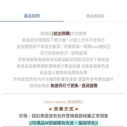
產品說明
商品問與答
官網採
[追加預購]
方式販售
商品追加時間為下單日後7-30個工作天不含假日
追加期間若不幸發生斷貨 / 停產將第一時間mail通知您
並可採更換款式 / 退款處理
非套裝販售商品無法因單品斷貨而取消其他下單商品
商品皆由專業攝影團隊進行實品拍攝 因各家螢幕色差
商品皆以實際商品顏色為準
外拍會因為室內外光線而影響深淺度 建議多參考單品圖片
除瑕疵商品
無提供尺寸更換 / 退貨服務
| Descriptions 商品說明 |
► 洗 滌 方 式 ◄
珍珠、鈕扣表面皆有些許摩擦痕跡純屬正常現象
((特價品M號蝴蝶有色差，偏咖啡色))