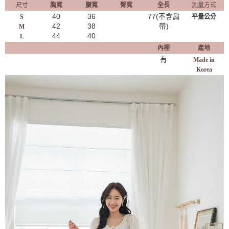
尺寸
胸寬
腰寬
臀寬
全長
測量方式
40
36
77(不含肩
S
平量公分
42
38
帶)
M
44
40
L
內裡
產地
有
Made in
Korea