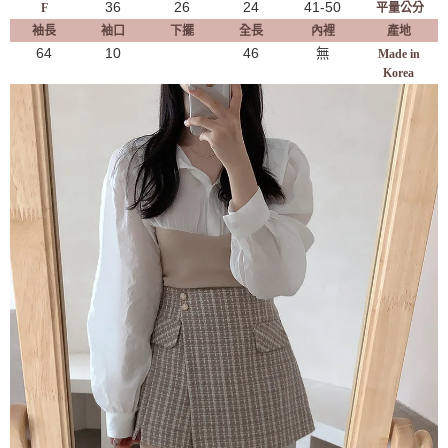
36
26
24
41-50
F
平量公分
袖長
袖口
下擺
全長
內裡
產地
64
10
46
無
Made in
Korea