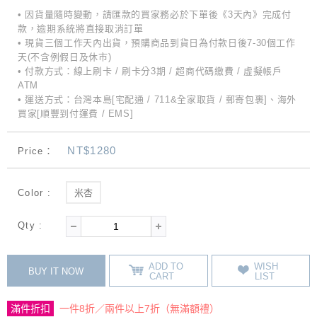
• 因貨量隨時變動，請匯款的買家務必於下單後《3天內》完成付
款，逾期系統將直接取消訂單
• 現貨三個工作天內出貨，預購商品到貨日為付款日後7-30個工作
天(不含例假日及休市)
• 付款方式：線上刷卡 / 刷卡分3期 / 超商代碼繳費 / 虛擬帳戶
ATM
• 運送方式：台灣本島[宅配通 / 711&全家取貨 / 郵寄包裹]、海外
買家[順豐到付運費 / EMS]
NT$1280
Price：
Color :
米杏
Qty :
ADD TO
WISH
BUY IT NOW
CART
LIST
滿件折扣
一件8折／兩件以上7折（無滿額禮）