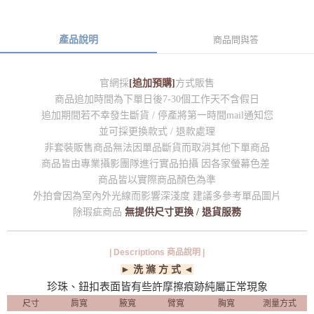
產品說明
商品問與答
官網採
[追加預購]
方式販售
商品追加時間為下單日後7-30個工作天不含假日
追加期間若不幸發生斷貨 / 停產將第一時間mail通知您
並可採更換款式 / 退款處理
非套裝販售商品無法因單品斷貨而取消其他下單商品
商品皆由專業攝影團隊進行實品拍攝 因各家螢幕色差
商品皆以實際商品顏色為準
外拍會因為室內外光線而影響深淺度 建議多參考單品圖片
除瑕疵商品
無提供尺寸更換 / 退貨服務
| Descriptions 商品說明 |
► 洗 滌 方 式 ◄
珍珠、鈕扣表面皆有些許摩擦痕跡純屬正常現象
尺寸
肩寬
腋寬
臂寬
胸寬
測量方式