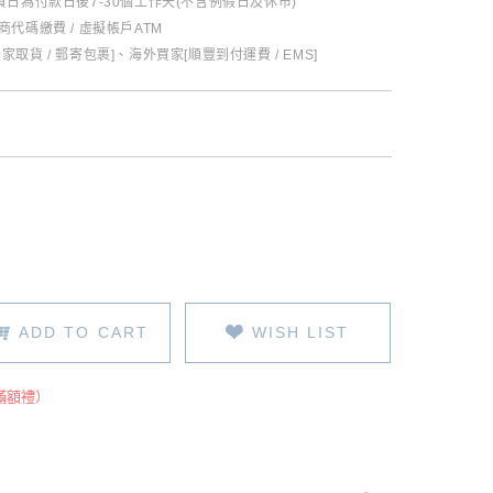
日為付款日後7-30個工作天(不含例假日及休市)
超商代碼繳費 / 虛擬帳戶ATM
全家取貨 / 郵寄包裹]、海外買家[順豐到付運費 / EMS]
ADD TO CART
WISH LIST
滿額禮）