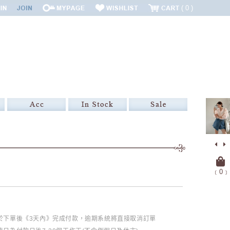
0
﹝
0
﹞
必於下單後《3天內》完成付款，逾期系統將直接取消訂單