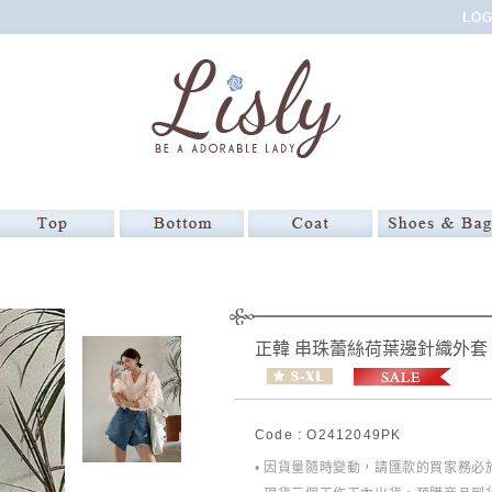
正韓 串珠蕾絲荷葉邊針織外套
Code : O2412049PK
• 因貨量隨時變動，請匯款的買家務