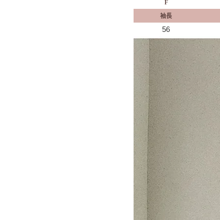
F
袖長
56