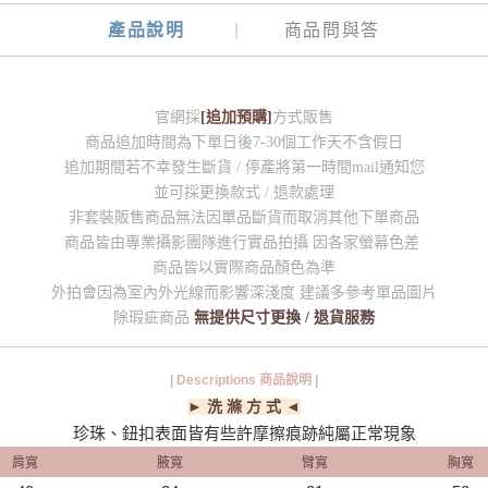
產品說明
商品問與答
官網採
[追加預購]
方式販售
商品追加時間為下單日後7-30個工作天不含假日
追加期間若不幸發生斷貨 / 停產將第一時間mail通知您
並可採更換款式 / 退款處理
非套裝販售商品無法因單品斷貨而取消其他下單商品
商品皆由專業攝影團隊進行實品拍攝 因各家螢幕色差
商品皆以實際商品顏色為準
外拍會因為室內外光線而影響深淺度 建議多參考單品圖片
除瑕疵商品
無提供尺寸更換 / 退貨服務
| Descriptions 商品說明 |
► 洗 滌 方 式 ◄
珍珠、鈕扣表面皆有些許摩擦痕跡純屬正常現象
肩寬
腋寬
臂寬
胸寬