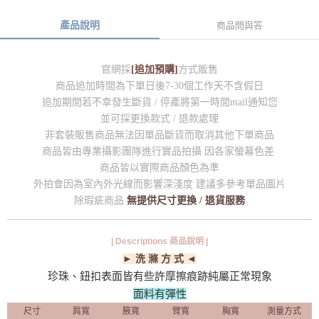
產品說明
商品問與答
官網採
[追加預購]
方式販售
商品追加時間為下單日後7-30個工作天不含假日
追加期間若不幸發生斷貨 / 停產將第一時間mail通知您
並可採更換款式 / 退款處理
非套裝販售商品無法因單品斷貨而取消其他下單商品
商品皆由專業攝影團隊進行實品拍攝 因各家螢幕色差
商品皆以實際商品顏色為準
外拍會因為室內外光線而影響深淺度 建議多參考單品圖片
除瑕疵商品
無提供尺寸更換 / 退貨服務
| Descriptions 商品說明 |
► 洗 滌 方 式 ◄
珍珠、鈕扣表面皆有些許摩擦痕跡純屬正常現象
面料有彈性
尺寸
肩寬
腋寬
臂寬
胸寬
測量方式