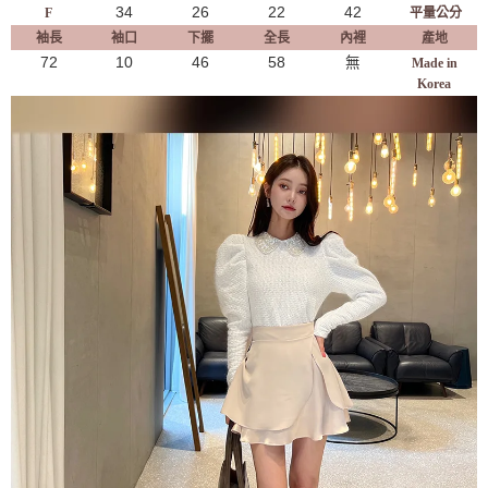
34
26
22
42
F
平量公分
袖長
袖口
下擺
全長
內裡
產地
72
10
46
58
無
Made in
Korea