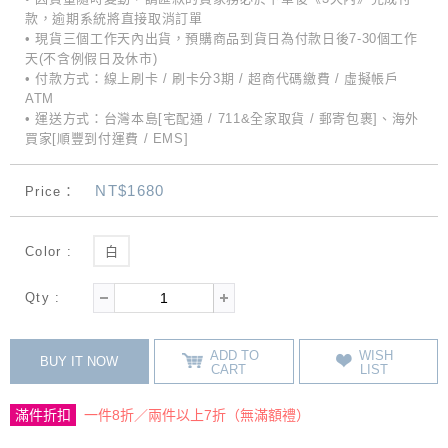
款，逾期系統將直接取消訂單
• 現貨三個工作天內出貨，預購商品到貨日為付款日後7-30個工作
天(不含例假日及休市)
• 付款方式：線上刷卡 / 刷卡分3期 / 超商代碼繳費 / 虛擬帳戶
ATM
• 運送方式：台灣本島[宅配通 / 711&全家取貨 / 郵寄包裹]、海外
買家[順豐到付運費 / EMS]
NT$1680
Price：
Color :
白
Qty :
ADD TO
WISH
BUY IT NOW
CART
LIST
滿件折扣
一件8折／兩件以上7折（無滿額禮）