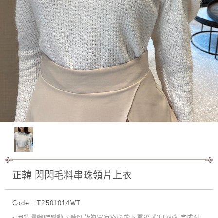
正韓 閃閃毛料串珠領片上衣
Code : T2501014WT
• 因貨量隨時變動，請匯款的買家務必於下單後《3天內》完成付