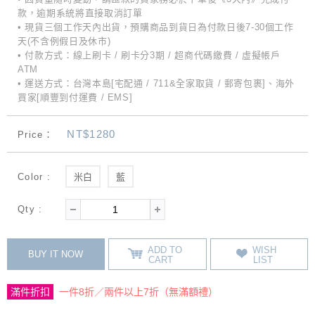
款，逾期系統將直接取消訂單
• 現貨三個工作天內出貨，預購商品到貨日為付款日後7-30個工作
天(不含例假日及休市)
• 付款方式：線上刷卡 / 刷卡分3期 / 超商代碼繳費 / 虛擬帳戶
ATM
• 運送方式：台灣本島[宅配通 / 711&全家取貨 / 郵寄包裹]、海外
買家[順豐到付運費 / EMS]
NT$1280
Price：
Color :
米白
藍
Qty :
ADD TO
WISH
BUY IT NOW
CART
LIST
滿件折扣
一件8折／兩件以上7折（無滿額禮）