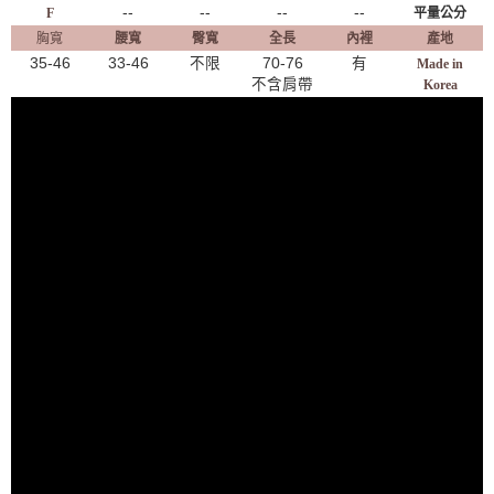
--
--
--
--
F
平量公分
胸寬
腰寬
臀寬
全長
內裡
產地
35-46
33-46
不限
70-76
有
Made in
不含肩帶
Korea