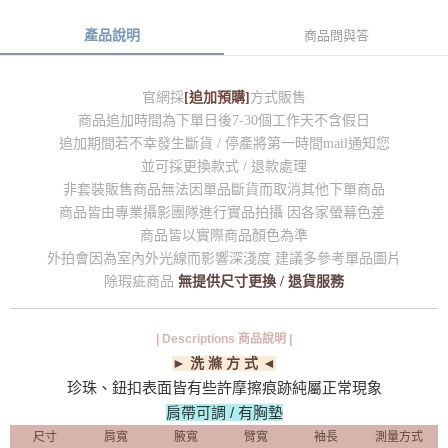
產品說明
商品問與答
官網採
[追加預購]
方式販售
商品追加時間為下單日後7-30個工作天不含假日
追加期間若不幸發生斷貨 / 停產將第一時間mail通知您
並可採更換款式 / 退款處理
非套裝販售商品無法因單品斷貨而取消其他下單商品
商品皆由專業攝影團隊進行實品拍攝 因各家螢幕色差
商品皆以實際商品顏色為準
外拍會因為室內外光線而影響深淺度 建議多參考單品圖片
除瑕疵商品
無提供尺寸更換 / 退貨服務
| Descriptions 商品說明 |
► 洗 滌 方 式 ◄
珍珠、鈕扣表面皆有些許摩擦痕跡純屬正常現象
肩帶可調 / 有胸墊
尺寸
肩寬
腋寬
臂寬
袖長
測量方式